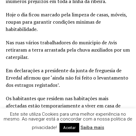
inúmeros prejuízos em toda a linha da ribeira.
Hoje o dia ficou marcado pela limpeza de casas, móveis,
roupas para garantir condições minimas de
habitabilidade.
Nas ruas vários trabalhadores do municipio de Avis
retiraram a terra arrastada pela chuva auxiliados por um
caterpilar.
Em declarações a presidente da junta de freguesia de
Ervedal afirmou que ‘ainda não foi feito o levantamento
dos estragos registados’.
Os habitantes que residem nas habitações mais
afectadas estão temporariamente a viver em casa de
familiares.
Este site utiliza Cookies para uma melhor experiência no
mesmo. Ao navegar está a concordar com a nossa politica de
Um dos casos é António Guedes, um idoso com 93 anos,
privacidade!
Saiba mais
Aceitar
que ficou com sérios danos no recheio da sua habitação.