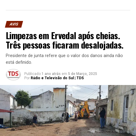
AVIS
Limpezas em Ervedal após cheias.
Três pessoas ficaram desalojadas.
Presidente de junta refere que o valor dos danos ainda não
está definido.
Publicado
1 ano atrás
em
5 de Março, 2025
Por
Rádio e Televisão do Sul | TDS