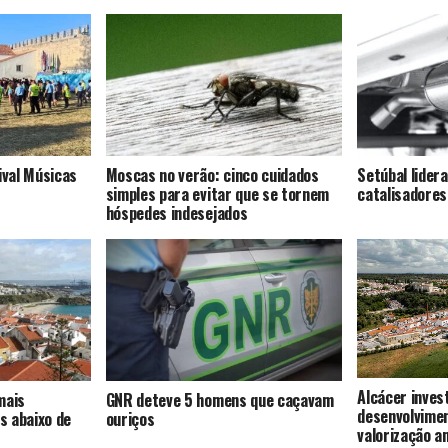
ival Músicas
Moscas no verão: cinco cuidados
Setúbal lider
simples para evitar que se tornem
catalisadores
hóspedes indesejados
Alcácer inves
mais
GNR deteve 5 homens que caçavam
desenvolvime
s abaixo de
ouriços
valorização a