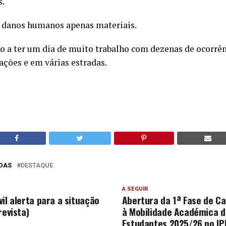
s.
 danos humanos apenas materiais.
o a ter um dia de muito trabalho com dezenas de ocorrên
ações e em várias estradas.
DAS
DESTAQUE
A SEGUIR
il alerta para a situação
Abertura da 1ª Fase de C
revista)
à Mobilidade Académica d
Estudantes 2025/26 no IP