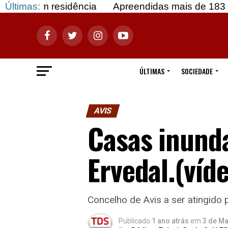
 residência
Últimas:
Apreendidas mais de 183 mil doses d
ÚLTIMAS
SOCIEDADE
AVIS
Casas inund
Ervedal.(víd
Concelho de Avis a ser atingido 
Publicado
1 ano atrás
em
3 de Ma