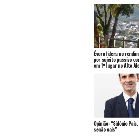
Évora lidera no rendi
por sujeito passivo c
em 1º lugar no Alto Al
Opinião: “Sidónio Pai
senão cais”