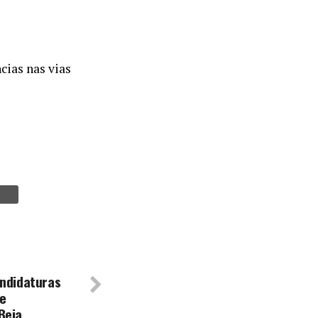
cias nas vias
andidaturas
e
Beja