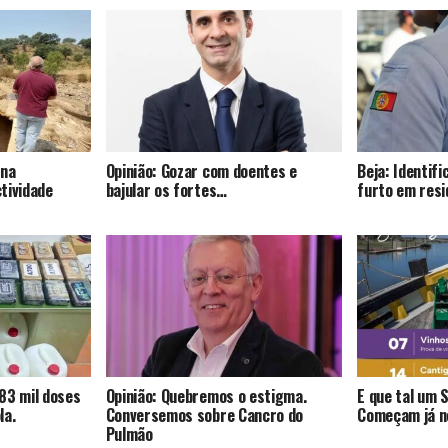
 na
Opinião: Gozar com doentes e
Beja: Identif
tividade
bajular os fortes…
furto em resi
83 mil doses
Opinião: Quebremos o estigma.
E que tal um 
la.
Conversemos sobre Cancro do
Começam já no
Pulmão