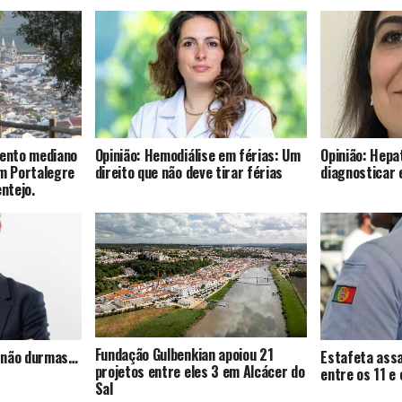
mento mediano
Opinião: Hemodiálise em férias: Um
Opinião: Hepat
om Portalegre
direito que não deve tirar férias
diagnosticar 
entejo.
Fundação Gulbenkian apoiou 21
s, não durmas…
Estafeta assa
projetos entre eles 3 em Alcácer do
entre os 11 e
Sal