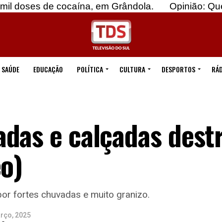
e cocaína, em Grândola.
Opinião: Quebremos o 
SAÚDE
EDUCAÇÃO
POLÍTICA
CULTURA
DESPORTOS
RÁD
adas e calçadas dest
eo)
por fortes chuvadas e muito granizo.
rço, 2025