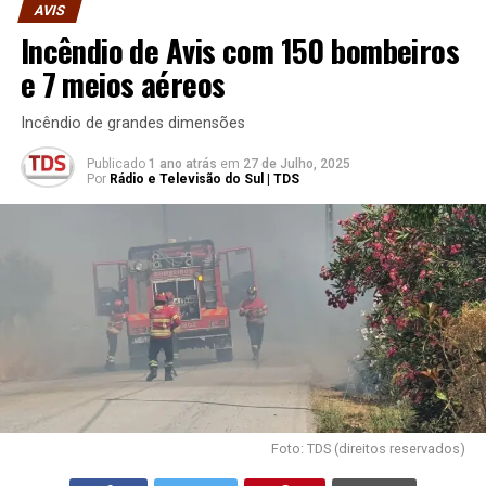
AVIS
Incêndio de Avis com 150 bombeiros
e 7 meios aéreos
Incêndio de grandes dimensões
Publicado
1 ano atrás
em
27 de Julho, 2025
Por
Rádio e Televisão do Sul | TDS
Foto: TDS (direitos reservados)