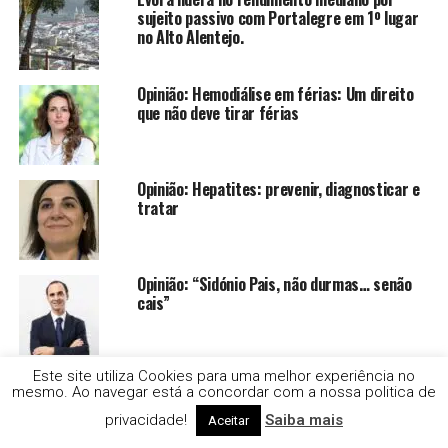
sujeito passivo com Portalegre em 1º lugar
no Alto Alentejo.
Opinião: Hemodiálise em férias: Um direito
que não deve tirar férias
Opinião: Hepatites: prevenir, diagnosticar e
tratar
Opinião: “Sidónio Pais, não durmas… senão
cais”
Fundação Gulbenkian apoiou 21 projetos
Este site utiliza Cookies para uma melhor experiência no
mesmo. Ao navegar está a concordar com a nossa politica de
entre eles 3 em Alcácer do Sal
privacidade!
Saiba mais
Aceitar
Estafeta assaltado por jovens entre os 11 e