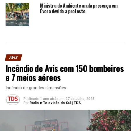
Ministra do Ambiente anula presença em
Évora devido a protesto
AVIS
Incêndio de Avis com 150 bombeiros
e 7 meios aéreos
Incêndio de grandes dimensões
Publicado
1 ano atrás
em
27 de Julho, 2025
Por
Rádio e Televisão do Sul | TDS