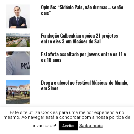
Opinião: “Sidónio Pais, não durmas… senão
cais”
Fundação Gulbenkian apoiou 21 projetos
entre eles 3 em Alcácer do Sal
Estafeta assaltado por jovens entre os 11 e
os 18 anos
Droga e alcool no Festival Músicas do Mundo,
em Sines
Moscas no verão: cinco cuidados simples
Este site utiliza Cookies para uma melhor experiência no
para evitar que se tornem hóspedes
mesmo. Ao navegar está a concordar com a nossa politica de
indesejados
privacidade!
Saiba mais
Aceitar