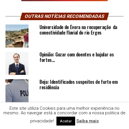
OUTRAS NOTÍCIAS RECOMENDADAS
Universidade de Évora na recuperação da
conectividade fluvial do rio Erges
Opinião: Gozar com doentes e bajular os
fortes…
Beja: Identificados suspeitos de furto em
residência
Apreendidas mais de 183 mil doses de
Este site utiliza Cookies para uma melhor experiência no
mesmo. Ao navegar está a concordar com a nossa politica de
cocaína, em Grândola.
privacidade!
Saiba mais
Aceitar