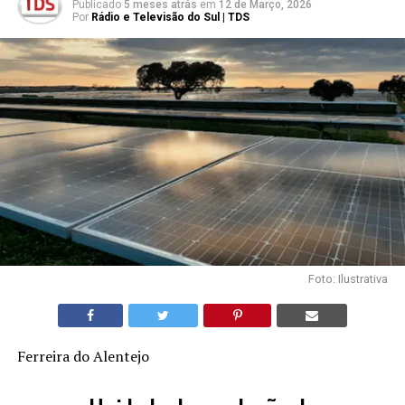
Publicado
5 meses atrás
em
12 de Março, 2026
Por
Rádio e Televisão do Sul | TDS
Foto: Ilustrativa
Ferreira do Alentejo