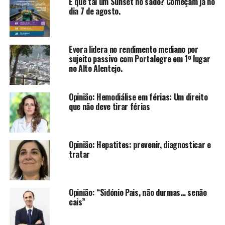
E que tal um Sunset no sado? Começam já no
dia 7 de agosto.
Évora lidera no rendimento mediano por
sujeito passivo com Portalegre em 1º lugar
no Alto Alentejo.
Opinião: Hemodiálise em férias: Um direito
que não deve tirar férias
Opinião: Hepatites: prevenir, diagnosticar e
tratar
Opinião: “Sidónio Pais, não durmas… senão
cais”