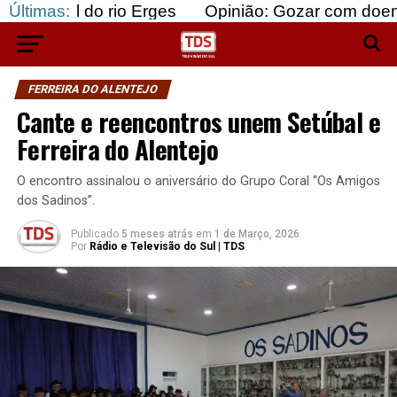
o rio Erges
Últimas:
Opinião: Gozar com doentes e bajular
FERREIRA DO ALENTEJO
Cante e reencontros unem Setúbal e
Ferreira do Alentejo
O encontro assinalou o aniversário do Grupo Coral “Os Amigos
dos Sadinos”.
Publicado
5 meses atrás
em
1 de Março, 2026
Por
Rádio e Televisão do Sul | TDS