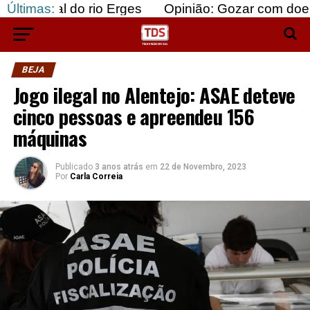
do rio Erges
Últimas:
Opinião: Gozar com doentes e bajul
BEJA
Jogo ilegal no Alentejo: ASAE deteve
cinco pessoas e apreendeu 156
máquinas
Publicado
3 anos atrás
em
22 de Novembro, 2023
Por
Carla Correia