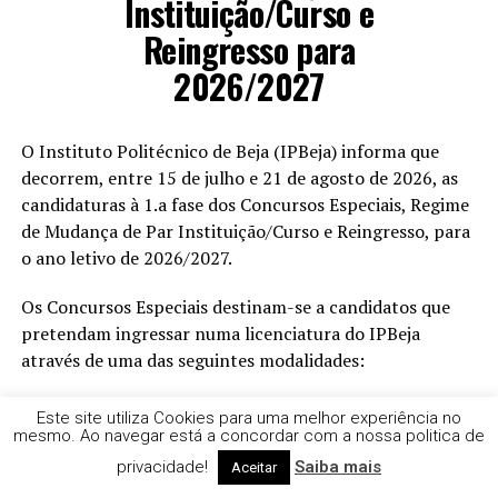
Instituição/Curso e
Reingresso para
2026/2027
O Instituto Politécnico de Beja (IPBeja) informa que
decorrem, entre 15 de julho e 21 de agosto de 2026, as
candidaturas à 1.a fase dos Concursos Especiais, Regime
de Mudança de Par Instituição/Curso e Reingresso, para
o ano letivo de 2026/2027.
Os Concursos Especiais destinam-se a candidatos que
pretendam ingressar numa licenciatura do IPBeja
através de uma das seguintes modalidades:
• Maiores de 23 anos;
Este site utiliza Cookies para uma melhor experiência no
• Titulares de um Diploma de Especialização
mesmo. Ao navegar está a concordar com a nossa politica de
Tecnológica (DET);
privacidade!
Saiba mais
Aceitar
• Titulares de um Diploma de Técnico Superior