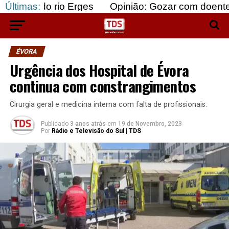
 rio Erges
Últimas:
Opinião: Gozar com doentes e bajular 
ÉVORA
Urgência dos Hospital de Évora
continua com constrangimentos
Cirurgia geral e medicina interna com falta de profissionais.
Publicado
3 anos atrás
em
19 de Novembro, 2023
Por
Rádio e Televisão do Sul | TDS