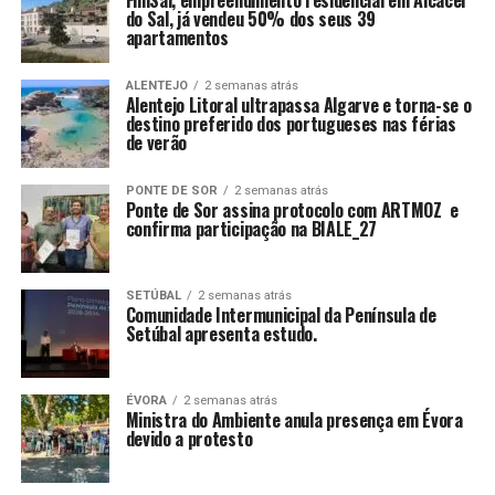
FiniSal, empreendimento residencial em Alcácer
do Sal, já vendeu 50% dos seus 39
apartamentos
ALENTEJO
2 semanas atrás
Alentejo Litoral ultrapassa Algarve e torna-se o
destino preferido dos portugueses nas férias
de verão
PONTE DE SOR
2 semanas atrás
Ponte de Sor assina protocolo com ARTMOZ e
confirma participação na BIALE_27
SETÚBAL
2 semanas atrás
Comunidade Intermunicipal da Península de
Setúbal apresenta estudo.
ÉVORA
2 semanas atrás
Ministra do Ambiente anula presença em Évora
devido a protesto