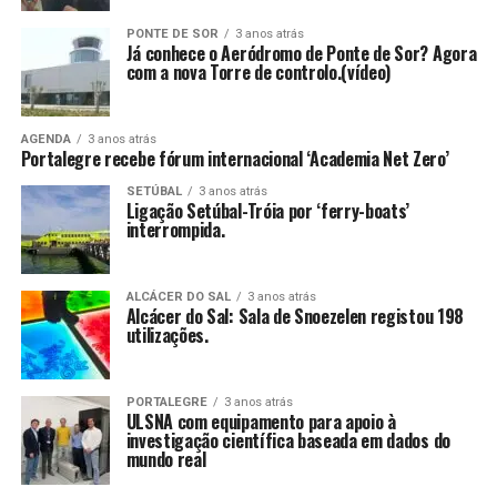
PONTE DE SOR
3 anos atrás
Já conhece o Aeródromo de Ponte de Sor? Agora
com a nova Torre de controlo.(vídeo)
AGENDA
3 anos atrás
Portalegre recebe fórum internacional ‘Academia Net Zero’
SETÚBAL
3 anos atrás
Ligação Setúbal-Tróia por ‘ferry-boats’
interrompida.
ALCÁCER DO SAL
3 anos atrás
Alcácer do Sal: Sala de Snoezelen registou 198
utilizações.
PORTALEGRE
3 anos atrás
ULSNA com equipamento para apoio à
investigação científica baseada em dados do
mundo real