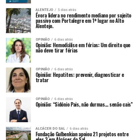
ALENTEJO
5 dias atrás
Évora lidera no rendimento mediano por sujeito
passivo com Portalegre em 1º lugar no Alto
Alentejo.
OPINIÃO
6 dias atrás
Opinião: Hemodiálise em férias: Um direito que
não deve tirar férias
OPINIÃO
6 dias atrás
Opinião: Hepatites: prevenir, diagnosticar e
tratar
OPINIÃO
6 dias atrás
Opinião: “Sidónio Pais, não durmas… senão cais”
ALCÁCER DO SAL
6 dias atrás
Fundação Gulbenkian apoiou 21 projetos entre
eles 3 em Alcácer do Sal