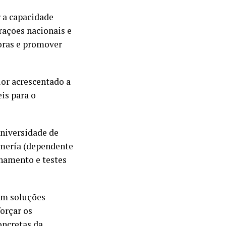
r a capacidade
orações nacionais e
oras e promover
lor acrescentado a
is para o
Universidade de
lmería (dependente
namento e testes
em soluções
forçar os
oncretas da