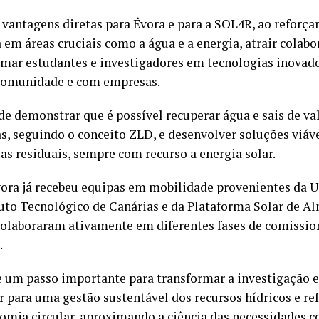
 vantagens diretas para Évora e para a SOL4R, ao reforça
ca em áreas cruciais como a água e a energia, atrair colab
ormar estudantes e investigadores em tecnologias inovad
 comunidade e com empresas.
e demonstrar que é possível recuperar água e sais de va
s, seguindo o conceito ZLD, e desenvolver soluções viáve
s residuais, sempre com recurso a energia solar.
vora já recebeu equipas em mobilidade provenientes da 
tuto Tecnológico de Canárias e da Plataforma Solar de A
olaboraram ativamente em diferentes fases de comissio
.
de um passo importante para transformar a investigação 
ir para uma gestão sustentável dos recursos hídricos e re
omia circular, aproximando a ciência das necessidades c