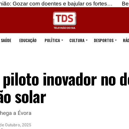
 com doentes e bajular os fortes…
Beja: Identifi
SAÚDE
EDUCAÇÃO
POLÍTICA
CULTURA
DESPORTOS
RÁD
 piloto inovador no 
ão solar
chega a Évora
de Outubro, 2025