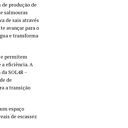
s de produção de
de salmouras
a de sais através
te avançar para o
água e transforma
que permitem
a eficiência. A
a da SOL4R –
ade de
ra a transição
o um espaço
eais de escassez