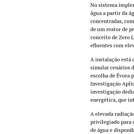
No sistema implem
água a partir da 
concentradas, como
de um reator de p
conceito de Zero 
efluentes com ele
A instalação está
simular cenários d
escolha de Évora p
Investigação Apli
investigação dedi
energética, que i
A elevada radiação
privilegiado para
de água e disponib