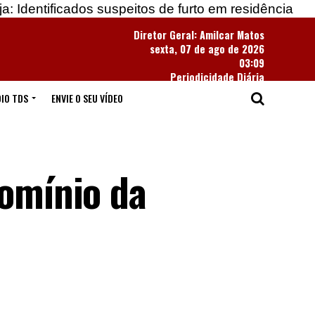
cados suspeitos de furto em residência
Apreendida
Diretor Geral: Amilcar Matos
sexta, 07 de ago de 2026
03:09
Periodicidade Diária
IO TDS
ENVIE O SEU VÍDEO
domínio da