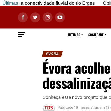
nectividade fluvial do rio Erges
Últimas:
Opinião: Gozar
ÚLTIMAS
SOCIEDADE
ÉVORA
Évora acolhe
dessalinizaç
Conheça este novo projeto que 
Publicado
10 meses atrás
em
13 