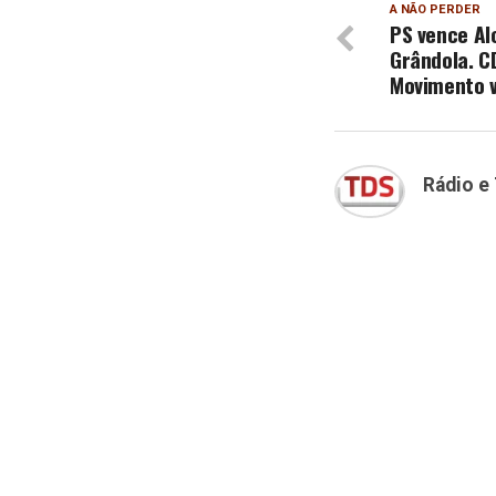
A NÃO PERDER
PS vence Al
Grândola. C
Movimento 
Rádio e 