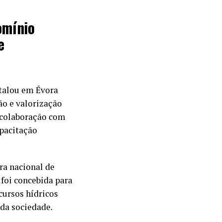
omínio
e
talou em Évora
ão e valorização
 colaboração com
apacitação
ura nacional de
foi concebida para
cursos hídricos
 da sociedade.