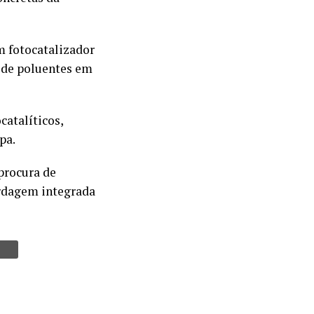
m fotocatalizador
o de poluentes em
catalíticos,
pa.
procura de
ordagem integrada