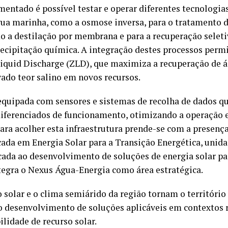
entado é possível testar e operar diferentes tecnologia
água marinha, como a osmose inversa, para o tratamento 
 a destilação por membrana e para a recuperação seletiv
recipitação química. A integração destes processos permi
Liquid Discharge (ZLD), que maximiza a recuperação de 
vado teor salino em novos recursos.
 equipada com sensores e sistemas de recolha de dados 
iferenciados de funcionamento, otimizando a operação e 
ara acolher esta infraestrutura prende-se com a presenç
cada em Energia Solar para a Transição Energética, unid
cada ao desenvolvimento de soluções de energia solar pa
ntegra o Nexus Água-Energia como área estratégica.
 solar e o clima semiárido da região tornam o territóri
 o desenvolvimento de soluções aplicáveis em contextos r
ilidade de recurso solar.