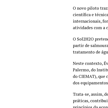
O novo piloto traz
científica e técni
internacionais, f
atividades com a
O Sol2H2O pretend
partir de salmoura
tratamento de água
Neste contexto, É
Palermo, do Insti
do CIEMAT), que c
dos equipamentos
Trata-se, assim, 
práticas, contribu
princípios da econ