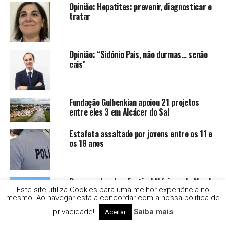
Opinião: Hepatites: prevenir, diagnosticar e
tratar
Opinião: “Sidónio Pais, não durmas… senão
cais”
Fundação Gulbenkian apoiou 21 projetos
entre eles 3 em Alcácer do Sal
Estafeta assaltado por jovens entre os 11 e
os 18 anos
Droga e alcool no Festival Músicas do Mundo,
em Sines
Este site utiliza Cookies para uma melhor experiência no
mesmo. Ao navegar está a concordar com a nossa politica de
privacidade!
Saiba mais
Aceitar