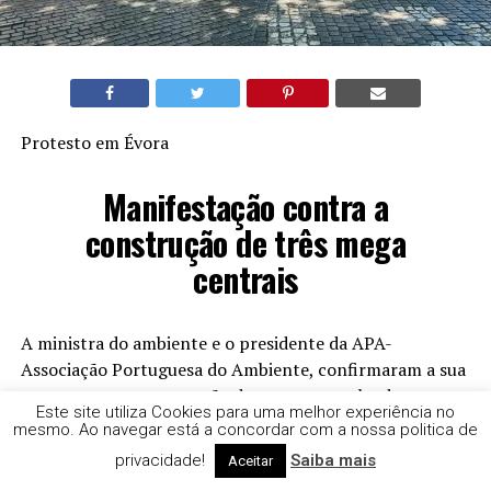
Protesto em Évora
Manifestação contra a
construção de três mega
centrais
A ministra do ambiente e o presidente da APA-
Associação Portuguesa do Ambiente, confirmaram a sua
presença na apresentação de uma campanha de
Este site utiliza Cookies para uma melhor experiência no
separação do lixo, em Évora.
mesmo. Ao navegar está a concordar com a nossa politica de
privacidade!
Saiba mais
Aceitar
A presença acabou por ser cancelada à última hora