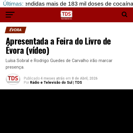
didas mais de 183 mil doses de cocaína, em Grând
Últimas:
ÉVORA
Apresentada a Feira do Livro de
Évora (vídeo)
Luísa Sobral e Rodrigo Guedes de Carvalho irão marcar
presença.
Publicado
4 meses atrás
em
8 de Abril, 2026
Por
Rádio e Televisão do Sul | TDS