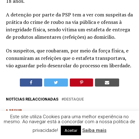
18 anos.
A detenção por parte da PSP tem a ver com suspeitas da
prática do crime de roubo na via pública e ofensas à
integridade física, sendo vítima um estafeta de entrega
de produtos alimentares (refeições) ao domicilio.
Os suspeitos, que roubaram, por meio da força física, e
consumiram as refeições que o estafeta transportava,
vão aguardar pelo desenrolar do processo em liberdade.
NOTÍCIAS RELACCIONADAS
DESTAQUE
A SEGUIR
Fundação Gulbenkian apoiou 21 projetos entre eles 3 em
Este site utiliza Cookies para uma melhor experiência no
mesmo. Ao navegar está a concordar com a nossa politica de
Alcácer do Sal
privacidade!
Saiba mais
Aceitar
A NÃO PERDER