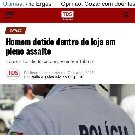
io Erges
Últimas:
Opinião: Gozar com doentes e bajular o
CRIME
Homem detido dentro de loja em
pleno assalto
Homem foi identificado e presente a Tribunal
Publicado
1 ano atrás
em
7 de Abril, 2025
Por
Rádio e Televisão do Sul | TDS