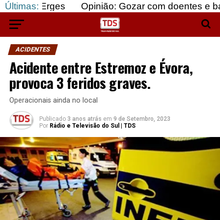
rges
Últimas:
Opinião: Gozar com doentes e bajular os fo
ACIDENTES
Acidente entre Estremoz e Évora,
provoca 3 feridos graves.
Operacionais ainda no local
Publicado
3 anos atrás
em
9 de Setembro, 2023
Por
Rádio e Televisão do Sul | TDS