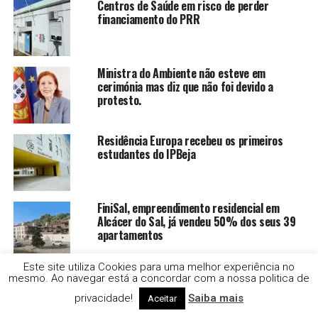
Centros de Saúde em risco de perder
financiamento do PRR
Ministra do Ambiente não esteve em
cerimónia mas diz que não foi devido a
protesto.
Residência Europa recebeu os primeiros
estudantes do IPBeja
FiniSal, empreendimento residencial em
Alcácer do Sal, já vendeu 50% dos seus 39
apartamentos
Este site utiliza Cookies para uma melhor experiência no
Alentejo Litoral ultrapassa Algarve e torna-
mesmo. Ao navegar está a concordar com a nossa politica de
se o destino preferido dos portugueses nas
privacidade!
Saiba mais
Aceitar
férias de verão