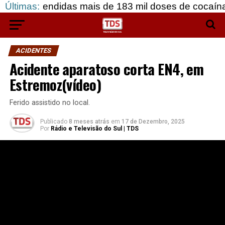
ndidas mais de 183 mil doses de cocaína, em Grând
Últimas:
ACIDENTES
Acidente aparatoso corta EN4, em
Estremoz(vídeo)
Ferido assistido no local.
Publicado
8 meses atrás
em
17 de Dezembro, 2025
Por
Rádio e Televisão do Sul | TDS