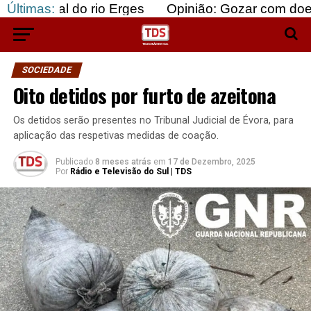
 do rio Erges
Últimas:
Opinião: Gozar com doentes e baju
SOCIEDADE
Oito detidos por furto de azeitona
Os detidos serão presentes no Tribunal Judicial de Évora, para
aplicação das respetivas medidas de coação.
Publicado
8 meses atrás
em
17 de Dezembro, 2025
Por
Rádio e Televisão do Sul | TDS