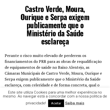
Castro Verde, Moura,
Ourique e Serpa exigem
publicamente que o
Ministério da Saúde
esclareça
Perante o risco muito elevado de perderem os
financiamentos do PRR para as obras de requalificação
de equipamentos de saúde no Baixo Alentejo, as
Câmaras Municipais de Castro Verde, Moura, Ourique e
Serpa exigem publicamente que o Ministério da Saúde
esclareça, com celeridade e de forma concreta, qual o
calendário da solução alternativa de financiamento para
Este site utiliza Cookies para uma melhor experiência no
que as empreitadas possam prosseguir sem transtornos.
mesmo. Ao navegar está a concordar com a nossa politica de
privacidade!
Saiba mais
Aceitar
Depois de processos muito trabalhosos de articulação