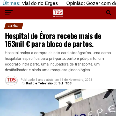
 do rio Erges
Últimas:
Opinião: Gozar com doentes e baju
SAÚDE
Hospital de Évora recebe mais de
163mil € para bloco de partos.
Hospital realça a compra de seis cardiotocógrafos, uma cama
hospitalar específica para pré-parto, parto e pós-parto, um
ecógrafo intra parto, uma incubadora de transporte, um
desfibrilhador e ainda uma marquesa ginecológica.
Publicado
3 anos atrás
em
16 de Novembro, 2023
Por
Rádio e Televisão do Sul | TDS