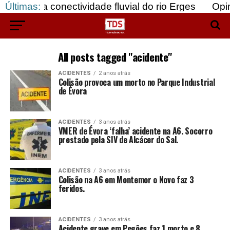
 da conectividade fluvial do rio Erges
Últimas:
Opinião:
All posts tagged "acidente"
ACIDENTES
2 anos atrás
Colisão provoca um morto no Parque Industrial
de Évora
ACIDENTES
3 anos atrás
VMER de Évora ‘falha’ acidente na A6. Socorro
prestado pela SIV de Alcácer do Sal.
ACIDENTES
3 anos atrás
Colisão na A6 em Montemor o Novo faz 3
feridos.
ACIDENTES
3 anos atrás
Acidente grave em Pegões faz 1 morto e 8