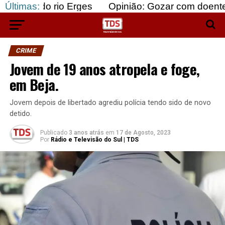
rio Erges
Últimas:
Opinião: Gozar com doentes e bajular 
CRIME
Jovem de 19 anos atropela e foge,
em Beja.
Jovem depois de libertado agrediu polícia tendo sido de novo
detido.
Publicado
3 anos atrás
em
17 de Agosto, 2023
Por
Rádio e Televisão do Sul | TDS