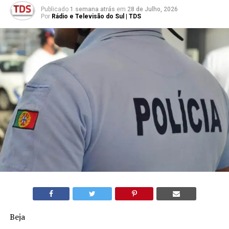
Publicado
1 semana atrás
em
28 de Julho, 2026
Por
Rádio e Televisão do Sul | TDS
Beja