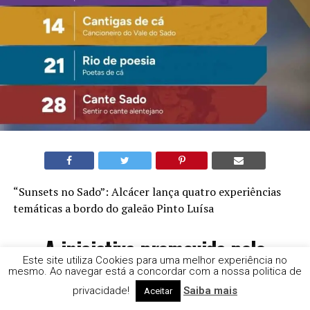
“Sunsets no Sado”: Alcácer lança quatro experiências
temáticas a bordo do galeão Pinto Luísa
A iniciativa promovida pelo
Este site utiliza Cookies para uma melhor experiência no
Município de Alcácer do Sal
mesmo. Ao navegar está a concordar com a nossa politica de
decorre durante o mês de
privacidade!
Saiba mais
Aceitar