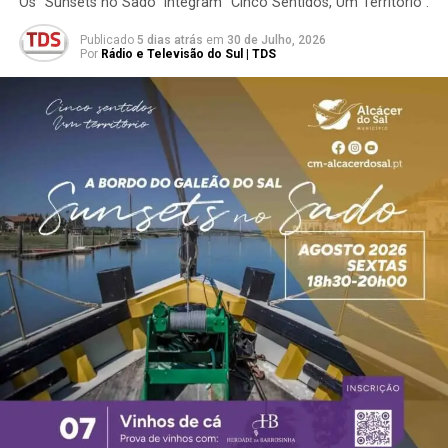
Os “Sunsets no Sado” integram “Cinco Sentidos, Um Território”.
Publicado
5 dias atrás
em
30 de Julho, 2026
Por
Rádio e Televisão do Sul | TDS