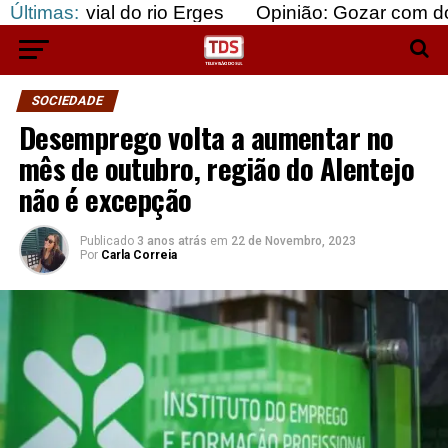
 do rio Erges
Últimas:
Opinião: Gozar com doentes e baju
SOCIEDADE
Desemprego volta a aumentar no
mês de outubro, região do Alentejo
não é excepção
Publicado
3 anos atrás
em
22 de Novembro, 2023
Por
Carla Correia