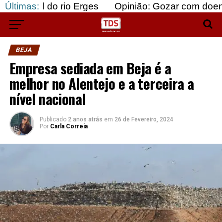
o rio Erges
Últimas:
Opinião: Gozar com doentes e bajula
BEJA
Empresa sediada em Beja é a
melhor no Alentejo e a terceira a
nível nacional
Publicado
2 anos atrás
em
26 de Fevereiro, 2024
Por
Carla Correia