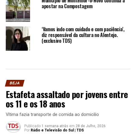
Município de Montemor-o-Novo continua a
apostar na Compostagem
‘Vamos indo com cuidado e com paciência’,
diz responsável da cultura no Alentejo.
(exclusivo TDS)
BEJA
Estafeta assaltado por jovens entre
os 11 e os 18 anos
Vítima fazia transporte de comida ao domicilio
Publicado
1 semana atrás
em
28 de Julho, 2026
Por
Rádio e Televisão do Sul | TDS