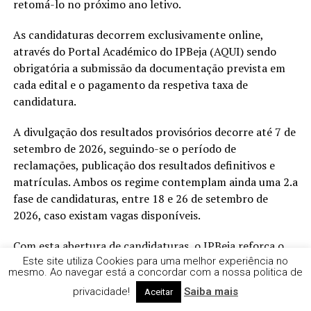
retomá-lo no próximo ano letivo.
As candidaturas decorrem exclusivamente online,
através do Portal Académico do IPBeja (AQUI) sendo
obrigatória a submissão da documentação prevista em
cada edital e o pagamento da respetiva taxa de
candidatura.
A divulgação dos resultados provisórios decorre até 7 de
setembro de 2026, seguindo-se o período de
reclamações, publicação dos resultados definitivos e
matrículas. Ambos os regime contemplam ainda uma 2.a
fase de candidaturas, entre 18 e 26 de setembro de
2026, caso existam vagas disponíveis.
Com esta abertura de candidaturas, o IPBeja reforça o
seu compromisso com a promoção de percursos
Este site utiliza Cookies para uma melhor experiência no
mesmo. Ao navegar está a concordar com a nossa politica de
diversificados de acesso ao ensino superior, valorizando
privacidade!
Saiba mais
Aceitar
a aprendizagem ao longo da vida, a mobilidade