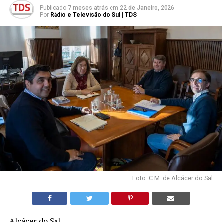
Publicado
7 meses atrás
em
22 de Janeiro, 2026
Por
Rádio e Televisão do Sul | TDS
Foto: C.M. de Alcácer do Sal
Alcácer do Sal