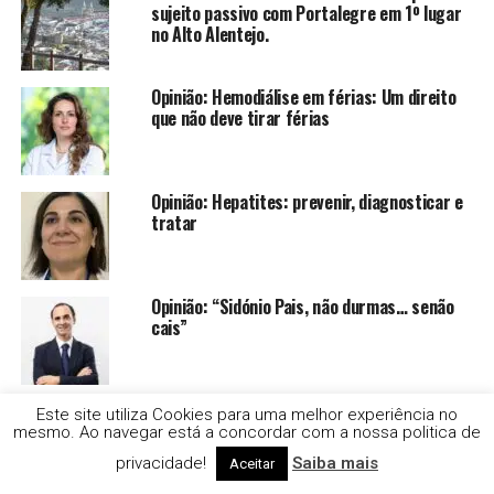
sujeito passivo com Portalegre em 1º lugar
no Alto Alentejo.
Opinião: Hemodiálise em férias: Um direito
que não deve tirar férias
Opinião: Hepatites: prevenir, diagnosticar e
tratar
Opinião: “Sidónio Pais, não durmas… senão
cais”
Fundação Gulbenkian apoiou 21 projetos
Este site utiliza Cookies para uma melhor experiência no
entre eles 3 em Alcácer do Sal
mesmo. Ao navegar está a concordar com a nossa politica de
privacidade!
Saiba mais
Aceitar
Estafeta assaltado por jovens entre os 11 e