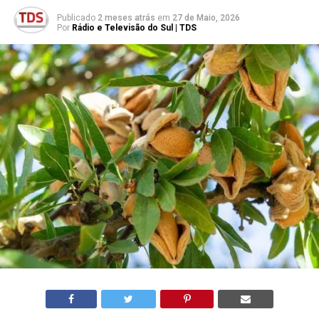
Publicado
2 meses atrás
em
27 de Maio, 2026
Por
Rádio e Televisão do Sul | TDS