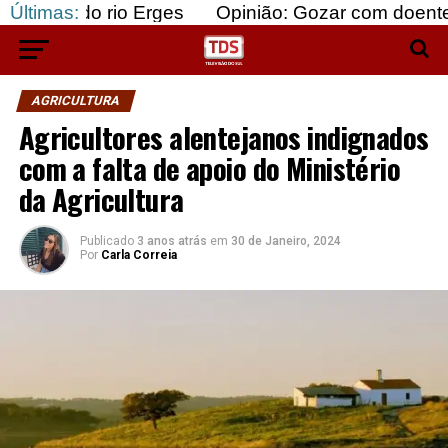
rio Erges
Últimas:
Opinião: Gozar com doentes e bajular 
AGRICULTURA
Agricultores alentejanos indignados
com a falta de apoio do Ministério
da Agricultura
Publicado
3 anos atrás
em
30 de Janeiro, 2024
Por
Carla Correia