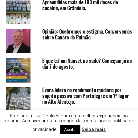
Apreendidas mais de 183 mil doses de
cocaína, em Grândola.
Opinião: Quebremos o estigma. Conversemos
sobre Cancro do Pulmão
E que tal um Sunset no sado? Começam já no
dia 7 de agosto.
Évora lidera no rendimento mediano por
sujeito passivo com Portalegre em 1º lugar
no Alto Alentejo.
Este site utiliza Cookies para uma melhor experiência no
Opinião: Hemodiálise em férias: Um direito
mesmo. Ao navegar está a concordar com a nossa politica de
que não deve tirar férias
privacidade!
Saiba mais
Aceitar