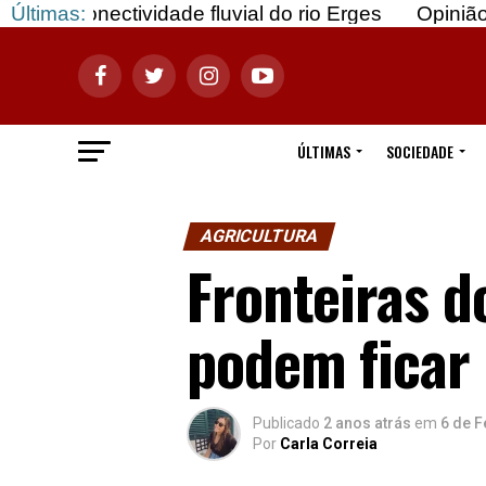
ividade fluvial do rio Erges
Últimas:
Opinião: Gozar com
ÚLTIMAS
SOCIEDADE
AGRICULTURA
Fronteiras d
podem ficar
Publicado
2 anos atrás
em
6 de F
Por
Carla Correia