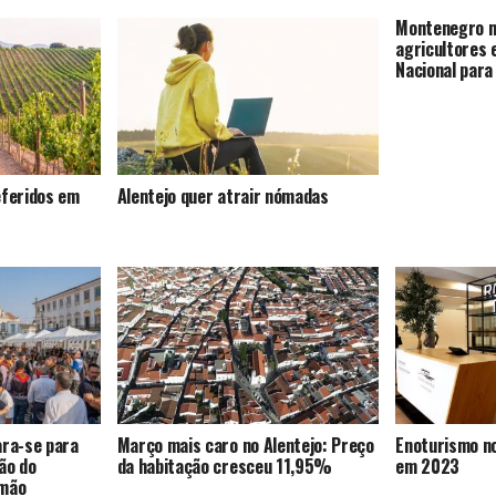
Montenegro m
agricultores 
Nacional para
eferidos em
Alentejo quer atrair nómadas
ara-se para
Março mais caro no Alentejo: Preço
Enoturismo n
ão do
da habitação cresceu 11,95%
em 2023
 mão