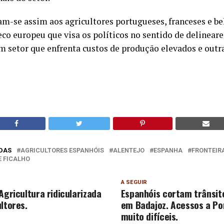
am-se assim aos agricultores portugueses, franceses e b
eco europeu que visa os políticos no sentido de delinear
m setor que enfrenta custos de produção elevados e outra
DAS
AGRICULTORES ESPANHÓIS
ALENTEJO
ESPANHA
FRONTEIR
E FICALHO
A SEGUIR
Agricultura ridicularizada
Espanhóis cortam trânsit
ltores.
em Badajoz. Acessos a Po
muito difíceis.