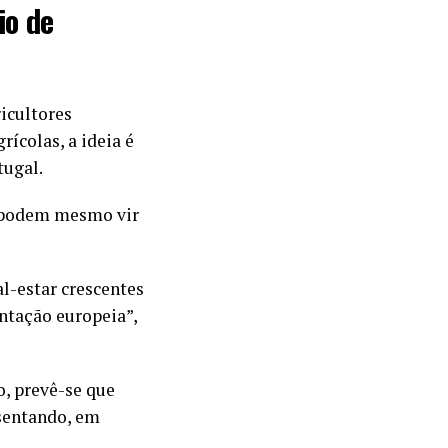
io de
icultores
ícolas, a ideia é
tugal.
ue podem mesmo vir
l-estar crescentes
entação europeia”,
o, prevê-se que
sentando, em