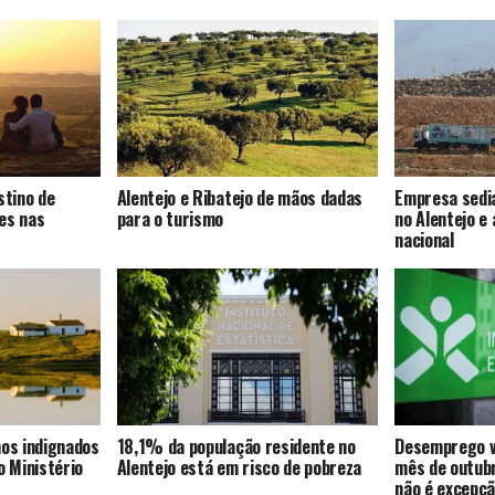
stino de
Alentejo e Ribatejo de mãos dadas
Empresa sedia
es nas
para o turismo
no Alentejo e 
nacional
nos indignados
18,1% da população residente no
Desemprego v
o Ministério
Alentejo está em risco de pobreza
mês de outubr
não é excepç