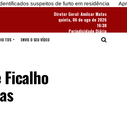
 suspeitos de furto em residência
Apreendidas ma
Diretor Geral: Amilcar Matos
quinta, 06 de ago de 2026
16:30
Periodicidade Diária
IO TDS
ENVIE O SEU VÍDEO
e Ficalho
as