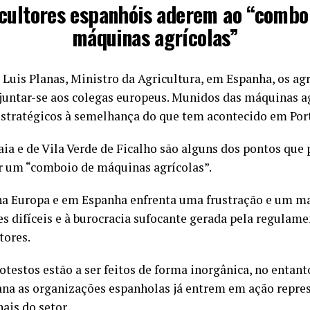
cultores espanhóis aderem ao “combo
máquinas agrícolas”
Luis Planas, Ministro da Agricultura, em Espanha, os agr
juntar-se aos colegas europeus. Munidos das máquinas agr
estratégicos à semelhança do que tem acontecido em Por
Caia e de Vila Verde de Ficalho são alguns dos pontos q
or um “comboio de máquinas agrícolas”.
 na Europa e em Espanha enfrenta uma frustração e um ma
s difíceis e à burocracia sufocante gerada pela regulam
tores.
otestos estão a ser feitos de forma inorgânica, no entant
ana as organizações espanholas já entrem em ação repre
nais do setor.