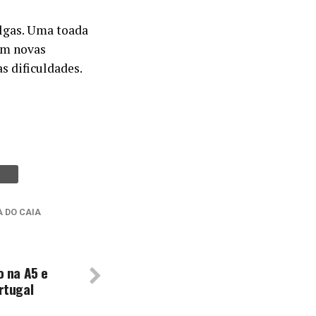
elgas. Uma toada
em novas
s dificuldades.
A DO CAIA
o na A5 e
rtugal