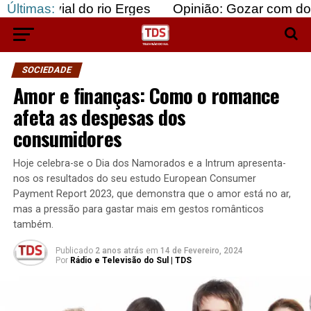
l do rio Erges
Últimas:
Opinião: Gozar com doentes e baj
SOCIEDADE
Amor e finanças: Como o romance
afeta as despesas dos
consumidores
Hoje celebra-se o Dia dos Namorados e a Intrum apresenta-
nos os resultados do seu estudo European Consumer
Payment Report 2023, que demonstra que o amor está no ar,
mas a pressão para gastar mais em gestos românticos
também.
Publicado
2 anos atrás
em
14 de Fevereiro, 2024
Por
Rádio e Televisão do Sul | TDS