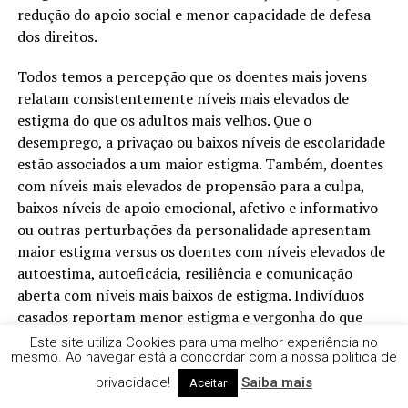
redução do apoio social e menor capacidade de defesa
dos direitos.
Todos temos a percepção que os doentes mais jovens
relatam consistentemente níveis mais elevados de
estigma do que os adultos mais velhos. Que o
desemprego, a privação ou baixos níveis de escolaridade
estão associados a um maior estigma. Também, doentes
com níveis mais elevados de propensão para a culpa,
baixos níveis de apoio emocional, afetivo e informativo
ou outras perturbações da personalidade apresentam
maior estigma versus os doentes com níveis elevados de
autoestima, autoeficácia, resiliência e comunicação
aberta com níveis mais baixos de estigma. Indivíduos
casados reportam menor estigma e vergonha do que
solteiros, separados ou divorciados. Sendo o tabaco um
Este site utiliza Cookies para uma melhor experiência no
mesmo. Ao navegar está a concordar com a nossa politica de
comportamento individualmente controlável, um
doente fumador ou ex-fumador, sente e culpabiliza-se
privacidade!
Saiba mais
Aceitar
pelo cancro do pulmão. O doente fumador sente-se