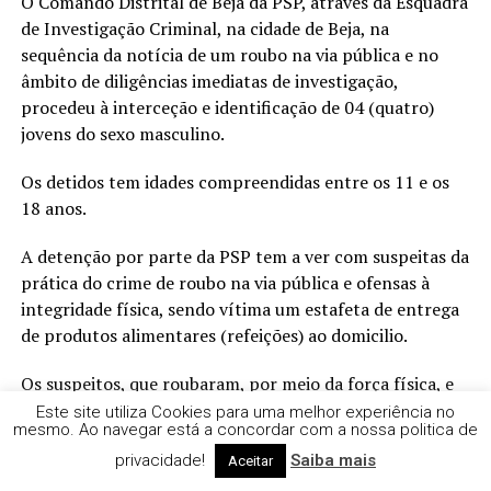
O Comando Distrital de Beja da PSP, através da Esquadra
de Investigação Criminal, na cidade de Beja, na
sequência da notícia de um roubo na via pública e no
âmbito de diligências imediatas de investigação,
procedeu à interceção e identificação de 04 (quatro)
jovens do sexo masculino.
Os detidos tem idades compreendidas entre os 11 e os
18 anos.
A detenção por parte da PSP tem a ver com suspeitas da
prática do crime de roubo na via pública e ofensas à
integridade física, sendo vítima um estafeta de entrega
de produtos alimentares (refeições) ao domicilio.
Os suspeitos, que roubaram, por meio da força física, e
consumiram as refeições que o estafeta transportava,
Este site utiliza Cookies para uma melhor experiência no
mesmo. Ao navegar está a concordar com a nossa politica de
vão aguardar pelo desenrolar do processo em liberdade.
privacidade!
Saiba mais
Aceitar