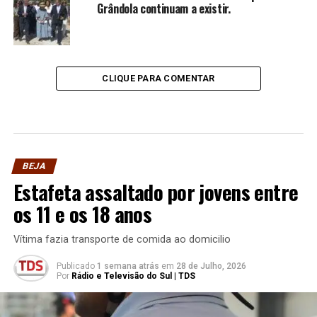
Grândola continuam a existir.
CLIQUE PARA COMENTAR
BEJA
Estafeta assaltado por jovens entre
os 11 e os 18 anos
Vítima fazia transporte de comida ao domicilio
Publicado
1 semana atrás
em
28 de Julho, 2026
Por
Rádio e Televisão do Sul | TDS