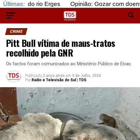
 rio Erges
Últimas:
Opinião: Gozar com doentes e bajular 
CRIME
Pitt Bull vítima de maus-tratos
recolhido pela GNR
Os factos foram comunicados ao Ministério Público de Elvas.
Publicado
2 anos atrás
em
5 de Julho, 2024
Por
Rádio e Televisão do Sul | TDS