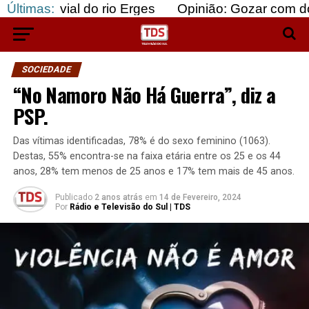
l do rio Erges
Últimas:
Opinião: Gozar com doentes e baj
SOCIEDADE
“No Namoro Não Há Guerra”, diz a
PSP.
Das vítimas identificadas, 78% é do sexo feminino (1063).
Destas, 55% encontra-se na faixa etária entre os 25 e os 44
anos, 28% tem menos de 25 anos e 17% tem mais de 45 anos.
Publicado
2 anos atrás
em
14 de Fevereiro, 2024
Por
Rádio e Televisão do Sul | TDS