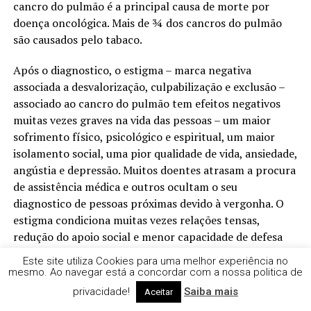
cancro do pulmão é a principal causa de morte por
doença oncológica. Mais de ¾ dos cancros do pulmão
são causados pelo tabaco.
Após o diagnostico, o estigma – marca negativa
associada a desvalorização, culpabilização e exclusão –
associado ao cancro do pulmão tem efeitos negativos
muitas vezes graves na vida das pessoas – um maior
sofrimento físico, psicológico e espiritual, um maior
isolamento social, uma pior qualidade de vida, ansiedade,
angústia e depressão. Muitos doentes atrasam a procura
de assistência médica e outros ocultam o seu
diagnostico de pessoas próximas devido à vergonha. O
estigma condiciona muitas vezes relações tensas,
redução do apoio social e menor capacidade de defesa
dos direitos.
Este site utiliza Cookies para uma melhor experiência no
mesmo. Ao navegar está a concordar com a nossa politica de
Todos temos a percepção que os doentes mais jovens
privacidade!
Saiba mais
Aceitar
relatam consistentemente níveis mais elevados de