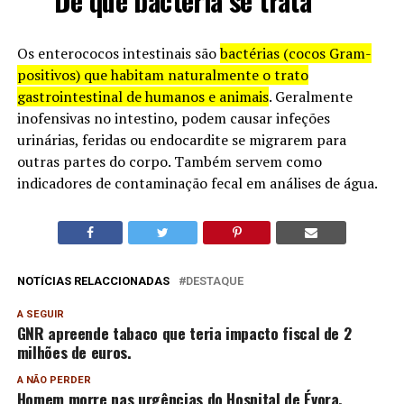
De que bactéria se trata
Os enterococos intestinais são
bactérias (cocos Gram-
positivos) que habitam naturalmente o trato
gastrointestinal de humanos e animais
. Geralmente
inofensivas no intestino, podem causar infeções
urinárias, feridas ou endocardite se migrarem para
outras partes do corpo. Também servem como
indicadores de contaminação fecal em análises de água.
NOTÍCIAS RELACCIONADAS
DESTAQUE
A SEGUIR
GNR apreende tabaco que teria impacto fiscal de 2
milhões de euros.
A NÃO PERDER
Homem morre nas urgências do Hospital de Évora.