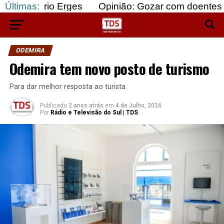
 Erges
Últimas:
Opinião: Gozar com doentes e bajular os 
ODEMIRA
Odemira tem novo posto de turismo
Para dar melhor resposta ao turista.
Publicado
2 anos atrás
em
4 de Julho, 2024
Por
Rádio e Televisão do Sul | TDS