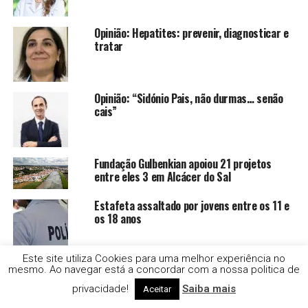
Opinião: Hepatites: prevenir, diagnosticar e
tratar
Opinião: “Sidónio Pais, não durmas… senão
cais”
Fundação Gulbenkian apoiou 21 projetos
entre eles 3 em Alcácer do Sal
Estafeta assaltado por jovens entre os 11 e
os 18 anos
Este site utiliza Cookies para uma melhor experiência no
Droga e alcool no Festival Músicas do Mundo,
mesmo. Ao navegar está a concordar com a nossa politica de
em Sines
privacidade!
Saiba mais
Aceitar