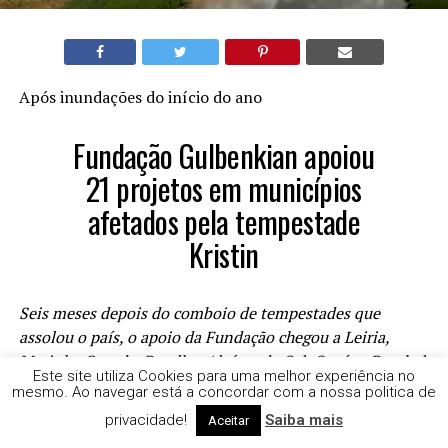
Após inundações do início do ano
Fundação Gulbenkian apoiou
21 projetos em municípios
afetados pela tempestade
Kristin
Seis meses depois do comboio de tempestades que
assolou o país, o apoio da Fundação chegou a Leiria,
Marinha Grande, Batalha, Alcácer do Sal, Ourém, Pombal
Este site utiliza Cookies para uma melhor experiência no
e Fundão. Apoio ascende a 5M€.
mesmo. Ao navegar está a concordar com a nossa politica de
privacidade!
Saiba mais
Aceitar
Em solidariedade com as pessoas afetadas pela