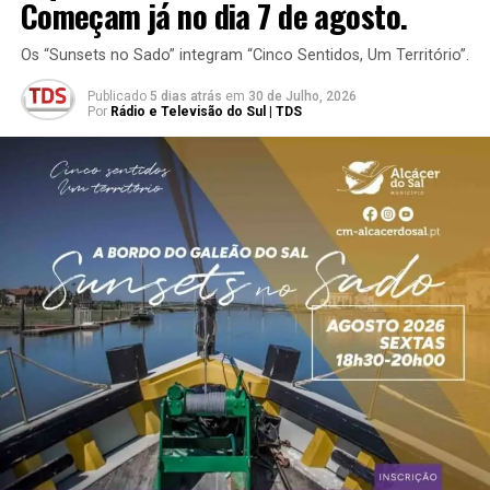
Começam já no dia 7 de agosto.
Os “Sunsets no Sado” integram “Cinco Sentidos, Um Território”.
Publicado
5 dias atrás
em
30 de Julho, 2026
Por
Rádio e Televisão do Sul | TDS