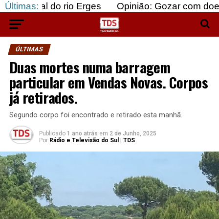
 do rio Erges
Últimas:
Opinião: Gozar com doentes e bajul
ÚLTIMAS
Duas mortes numa barragem
particular em Vendas Novas. Corpos
já retirados.
Segundo corpo foi encontrado e retirado esta manhã.
Publicado
1 ano atrás
em
2 de Junho, 2025
Por
Rádio e Televisão do Sul | TDS