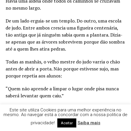
Havia uma aldeia onde todos os caminhos se cruzavam
no mesmo largo.
De um lado erguia-se um templo. Do outro, uma escola
de judo. Entre ambos crescia uma figueira centenária,
tão antiga que já ninguém sabia quem a plantara. Dizia-
se apenas que as árvores sobrevivem porque dão sombra
até a quem lhes atira pedras.
Todas as manhãs, o velho mestre do judo varria o chão
antes de abrir a porta. Não porque estivesse sujo, mas
porque repetia aos alunos:
“Quem não aprende a limpar o lugar onde pisa nunca
saberá levantar quem caiu.”
Ninguém lhe dava grande importância. A multidão
Este site utiliza Cookies para uma melhor experiência no
mesmo. Ao navegar está a concordar com a nossa politica de
preferia reunir-se debaixo da figueira.
privacidade!
Saiba mais
Aceitar
Ali havia um artista.