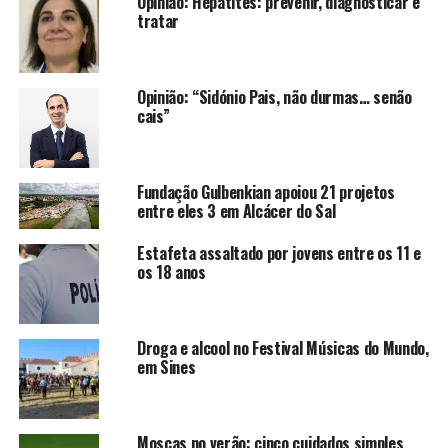
Opinião: Hepatites: prevenir, diagnosticar e
tratar
Opinião: “Sidónio Pais, não durmas… senão
cais”
Fundação Gulbenkian apoiou 21 projetos
entre eles 3 em Alcácer do Sal
Estafeta assaltado por jovens entre os 11 e
os 18 anos
Droga e alcool no Festival Músicas do Mundo,
em Sines
Moscas no verão: cinco cuidados simples