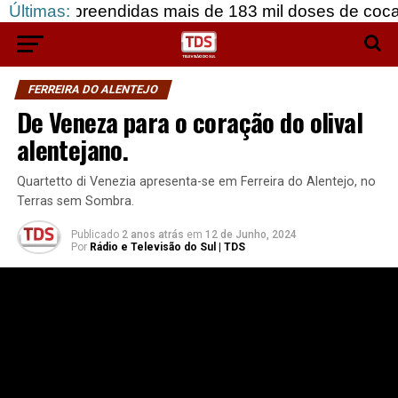
reendidas mais de 183 mil doses de cocaína, em Gr
Últimas:
FERREIRA DO ALENTEJO
De Veneza para o coração do olival
alentejano.
Quartetto di Venezia apresenta-se em Ferreira do Alentejo, no
Terras sem Sombra.
Publicado
2 anos atrás
em
12 de Junho, 2024
Por
Rádio e Televisão do Sul | TDS