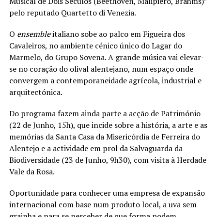
Musical de Dois Séculos (Beethoven, Malipiero, Brahms)”
pelo reputado Quartetto di Venezia.
O
ensemble
italiano sobe ao palco em Figueira dos
Cavaleiros, no ambiente cénico único d
o Lagar do
Marmelo, do Grupo Sovena. A grande música vai elevar-
se no coração do olival alentejano, num espaço onde
convergem a contemporaneidade agrícola, industrial e
arquitectónica.
D
o programa fazem ainda parte a acção de
Património
(22 de Junho, 15h), que incide sobre a história, a arte e as
memórias da Santa Casa da Misericórdia de Ferreira do
Alentejo e a actividade em prol da Salvaguarda da
Biodiversidade (23 de Junho, 9h30), com visita à Herdade
Vale da Rosa.
Oportunidade para conhecer uma empresa de expansão
internacional com base num produto local, a uva sem
grainha e para se perceber de que forma podem