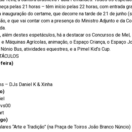
ça pelas 21 horas – têm início pelas 22 horas, com entrada grat
a inauguração do certame, que decorre na tarde de 21 de junho (s
ão, e que vai contar com a presença do Ministro Adjunto e da Coe
da.
 além destes espetáculos, há a destacar os Concursos de Mel, 
e Máquinas Agrícolas, animação, o Espaço Criança, o Espaço Jo
Nónio Bus, atividades equestres, e a Pimel Kid’s Cup.
TÁCULOS
feira)
s – DJs Daniel K & Xinha
o)
el
0vs00
rt
ngo)
res “Arte e Tradição” (na Praça de Toiros João Branco Núncio)