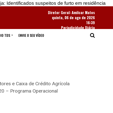
ados suspeitos de furto em residência
Apreendidas
Diretor Geral: Amilcar Matos
quinta, 06 de ago de 2026
16:39
Periodicidade Diária
IO TDS
ENVIE O SEU VÍDEO
ores e Caixa de Crédito Agrícola
020 – Programa Operacional