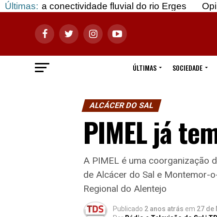
ectividade fluvial do rio Erges
Últimas:
Opinião: Gozar 
ÚLTIMAS
SOCIEDADE
ALCÁCER DO SAL
PIMEL já te
A PIMEL é uma coorganização do 
de Alcácer do Sal e Montemor-o
Regional do Alentejo
Publicado
2 anos atrás
em
27 de 