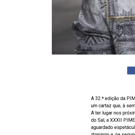
A 32.ª edição da PI
um cartaz que, à sem
A ter lugar nos próx
do Sal, a XXXII PIME
aguardado espetáculo
domingo e, na segund