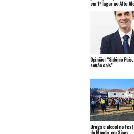
em 1º lugar no Alto Al
Opinião: “Sidónio Pai
senão cais”
Droga e alcool no Fest
do Mundo, em Sines