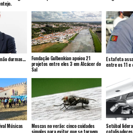
entejo.
Fundação Gulbenkian apoiou 21
s, não durmas…
Estafeta assa
projetos entre eles 3 em Alcácer do
entre os 11 e
Sal
ival Músicas
Moscas no verão: cinco cuidados
Setúbal lider
simples para evitar que se tornem
catalisadores