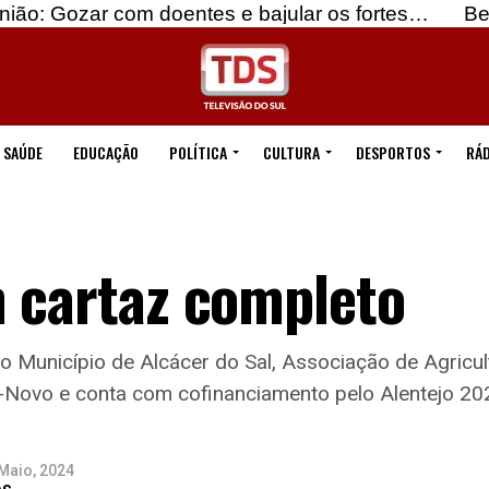
com doentes e bajular os fortes…
Beja: Identific
SAÚDE
EDUCAÇÃO
POLÍTICA
CULTURA
DESPORTOS
RÁD
m cartaz completo
Município de Alcácer do Sal, Associação de Agricult
-Novo e conta com cofinanciamento pelo Alentejo 2
Maio, 2024