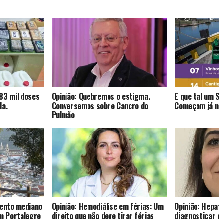
83 mil doses
Opinião: Quebremos o estigma.
E que tal um 
la.
Conversemos sobre Cancro do
Começam já no
Pulmão
mento mediano
Opinião: Hemodiálise em férias: Um
Opinião: Hepat
om Portalegre
direito que não deve tirar férias
diagnosticar 