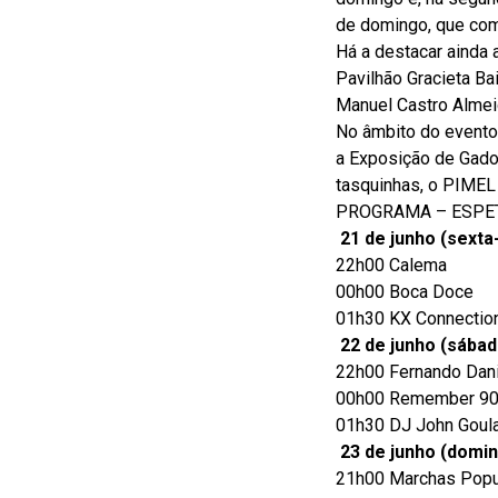
de domingo, que come
Há a destacar ainda 
Pavilhão Gracieta Bai
Manuel Castro Almei
No âmbito do evento,
a Exposição de Gado 
tasquinhas, o PIMEL 
PROGRAMA – ESPE
21 de junho (sexta-
22h00 Calema
00h00 Boca Doce
01h30 KX Connection
22 de junho (sábad
22h00 Fernando Dani
00h00 Remember 9
01h30 DJ John Goula
23 de junho (domi
21h00 Marchas Popula