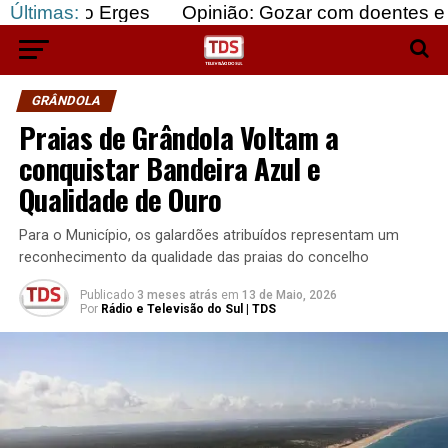
 Erges
Últimas:
Opinião: Gozar com doentes e bajular os 
GRÂNDOLA
Praias de Grândola Voltam a
conquistar Bandeira Azul e
Qualidade de Ouro
Para o Município, os galardões atribuídos representam um
reconhecimento da qualidade das praias do concelho
Publicado
3 meses atrás
em
13 de Maio, 2026
Por
Rádio e Televisão do Sul | TDS