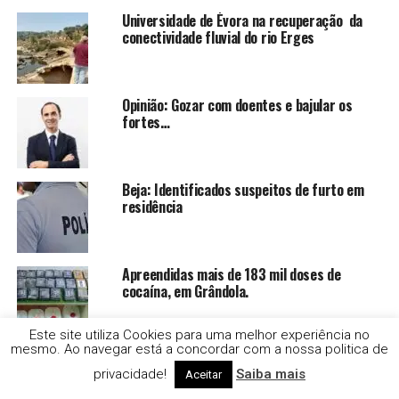
Universidade de Évora na recuperação da
conectividade fluvial do rio Erges
Opinião: Gozar com doentes e bajular os
fortes…
Beja: Identificados suspeitos de furto em
residência
Apreendidas mais de 183 mil doses de
cocaína, em Grândola.
Este site utiliza Cookies para uma melhor experiência no
mesmo. Ao navegar está a concordar com a nossa politica de
Opinião: Quebremos o estigma. Conversemos
sobre Cancro do Pulmão
privacidade!
Saiba mais
Aceitar