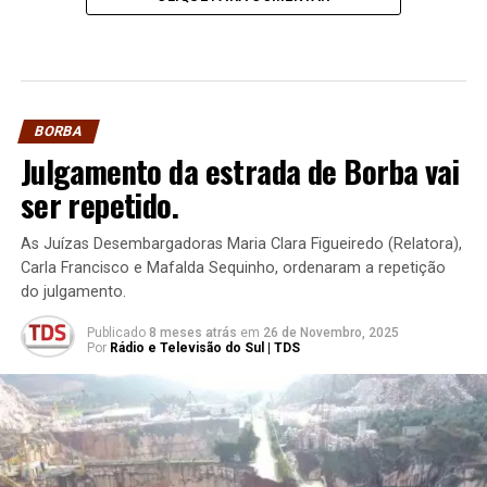
BORBA
Julgamento da estrada de Borba vai
ser repetido.
As Juízas Desembargadoras Maria Clara Figueiredo (Relatora),
Carla Francisco e Mafalda Sequinho, ordenaram a repetição
do julgamento.
Publicado
8 meses atrás
em
26 de Novembro, 2025
Por
Rádio e Televisão do Sul | TDS