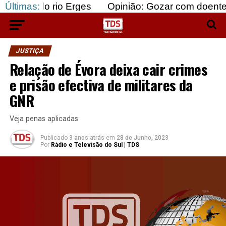
 rio Erges
Últimas:
Opinião: Gozar com doentes e bajular
JUSTIÇA
Relação de Évora deixa cair crimes
e prisão efectiva de militares da
GNR
Veja penas aplicadas
Publicado
3 anos atrás
em
28 de Junho, 2023
Por
Rádio e Televisão do Sul | TDS