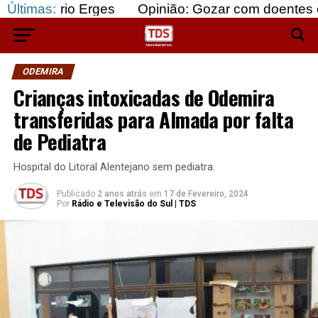
o Erges
Últimas:
Opinião: Gozar com doentes e bajular os 
ODEMIRA
Crianças intoxicadas de Odemira
transferidas para Almada por falta
de Pediatra
Hospital do Litoral Alentejano sem pediatra.
Publicado
2 anos atrás
em
17 de Fevereiro, 2024
Por
Rádio e Televisão do Sul | TDS