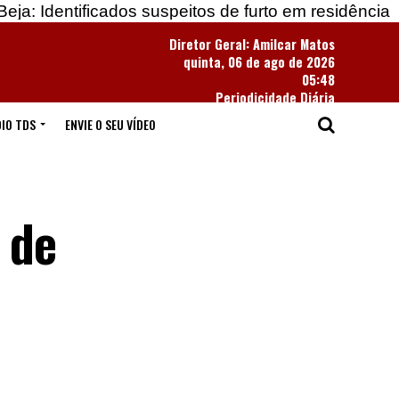
icados suspeitos de furto em residência
Apreendid
Diretor Geral: Amilcar Matos
quinta, 06 de ago de 2026
05:48
Periodicidade Diária
IO TDS
ENVIE O SEU VÍDEO
 de