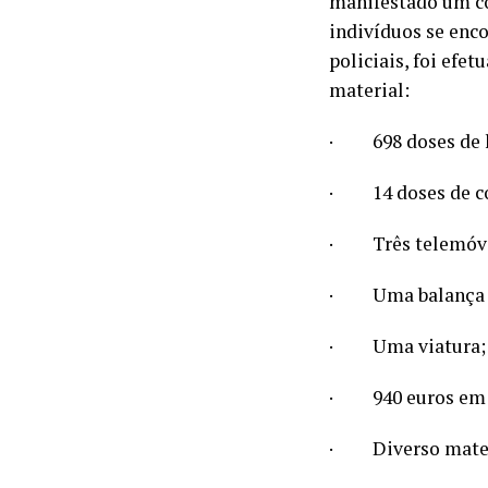
manifestado um co
indivíduos se enc
policiais, foi efe
material:
·
698 doses de 
·
14 doses de c
·
Três telemóv
·
Uma balança d
·
Uma viatura;
·
940 euros em
·
Diverso mate