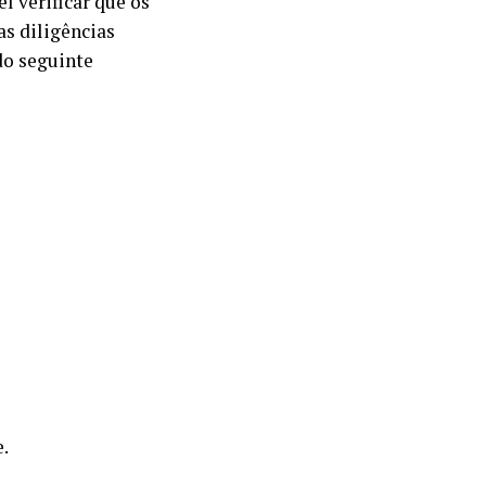
 verificar que os
as diligências
do seguinte
.