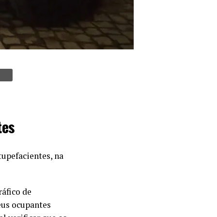
tes
tupefacientes, na
áfico de
eus ocupantes