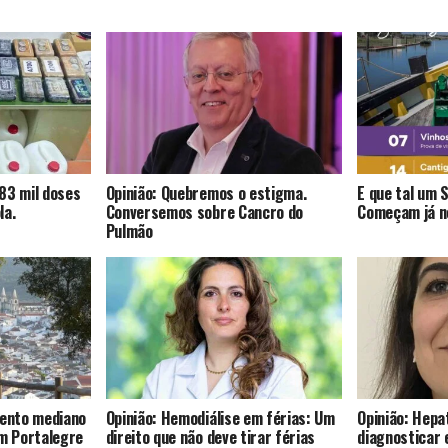
83 mil doses
Opinião: Quebremos o estigma.
E que tal um 
la.
Conversemos sobre Cancro do
Começam já no
Pulmão
mento mediano
Opinião: Hemodiálise em férias: Um
Opinião: Hepat
om Portalegre
direito que não deve tirar férias
diagnosticar 