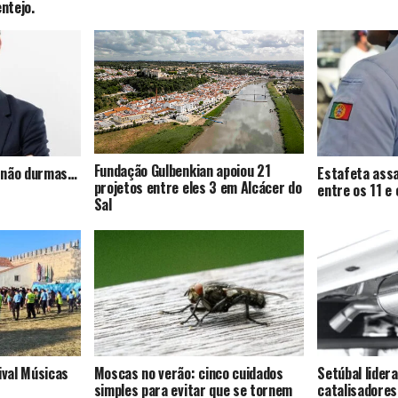
entejo.
Fundação Gulbenkian apoiou 21
s, não durmas…
Estafeta assa
projetos entre eles 3 em Alcácer do
entre os 11 e
Sal
ival Músicas
Moscas no verão: cinco cuidados
Setúbal lider
simples para evitar que se tornem
catalisadores