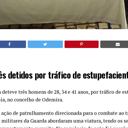
ês detidos por tráfico de estupefacien
eteve três homens de 28, 34 e 41 anos, por tráfico de es
óia, no concelho de Odemira.
ação de patrulhamento direcionada para o combate ao tr
s militares da Guarda abordaram uma viatura, tendo os s