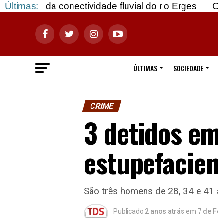
conectividade fluvial do rio Erges
Últimas:
Opinião: Goza
ÚLTIMAS
SOCIEDADE
CRIME
3 detidos em
estupefacie
São três homens de 28, 34 e 41 
Publicado
2 anos atrás
em
7 de F