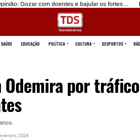
r com doentes e bajular os fortes…
Beja: Identif
SAÚDE
EDUCAÇÃO
POLÍTICA
CULTURA
DESPORTOS
RÁD
 Odemira por tráfico
ntes
anos.
evereiro, 2024