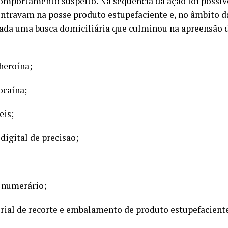
mportamento suspeito. Na sequência da ação foi possível
ontravam na posse produto estupefaciente e, no âmbito d
tuada uma busca domiciliária que culminou na apreensão 
heroína;
ocaína;
eis;
igital de precisão;
 numerário;
rial de recorte e embalamento de produto estupefaciente