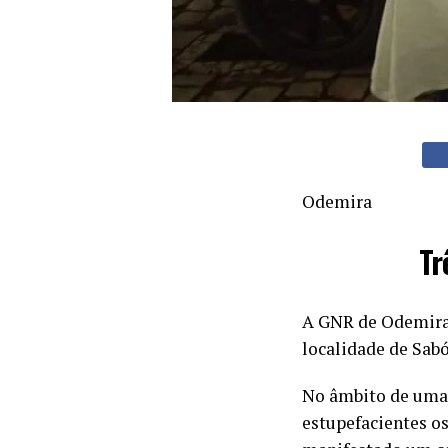
Odemira
Tr
A GNR de Odemira d
localidade de Sab
No âmbito de uma 
estupefacientes o