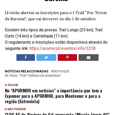
Já estão abertas as inscrições para o I Trail “Por Terras
da Baronia”, que vai decorrer no dia 5 de outubro.
Existem três tipos de provas: Trail Longo (25 km), Trail
Curto (14 km) e Caminhada (11 km).
O regulamento e inscrições estão disponíveis através do
seguinte link:
https://acorrer.pt/eventos/
info/3238
NOTÍCIAS RELACCIONADAS
DESTAQUE
I TRAIL "POR TERRAS DA BARONIA"
A SEGUIR
No “APORMOR em notícias” a importância que tem a
Expomor para a APORMOR, para Montemor e para a
região (Entrevista)
A NÃO PERDER
CLDS 4G de Alcácer do Sal apresenta “Missão Jovem 4G”