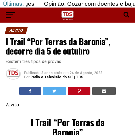
s
Últimas:
Opinião: Gozar com doentes e bajular os forte
ALVITO
I Trail “Por Terras da Baronia”,
decorre dia 5 de outubro
Existem três tipos de provas.
Publicado
3 anos atrás
em
24 de Agosto, 2023
Por
Rádio e Televisão do Sul | TDS
Alvito
I Trail “Por Terras da
Baronia”