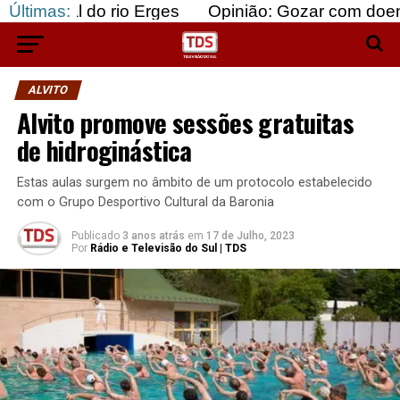
o rio Erges
Últimas:
Opinião: Gozar com doentes e bajula
ALVITO
Alvito promove sessões gratuitas
de hidroginástica
Estas aulas surgem no âmbito de um protocolo estabelecido
com o Grupo Desportivo Cultural da Baronia
Publicado
3 anos atrás
em
17 de Julho, 2023
Por
Rádio e Televisão do Sul | TDS