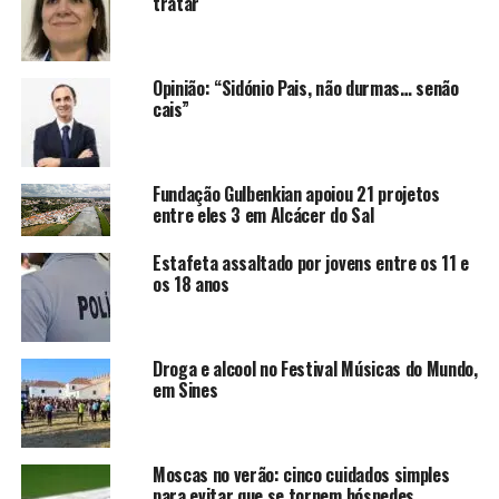
tratar
Opinião: “Sidónio Pais, não durmas… senão
cais”
Fundação Gulbenkian apoiou 21 projetos
entre eles 3 em Alcácer do Sal
Estafeta assaltado por jovens entre os 11 e
os 18 anos
Droga e alcool no Festival Músicas do Mundo,
em Sines
Moscas no verão: cinco cuidados simples
para evitar que se tornem hóspedes