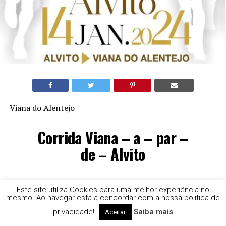
Viana do Alentejo
Corrida Viana – a – par –
de – Alvito
A 5ª edição da prova que liga os concelhos de Alvito e de
Este site utiliza Cookies para uma melhor experiência no
Viana do Alentejo e que está agendada para dia 14 de
mesmo. Ao navegar está a concordar com a nossa politica de
janeiro, está dividida em vários escalões e destina-se a
privacidade!
Saiba mais
Aceitar
todos os atletas federados e não federados, em