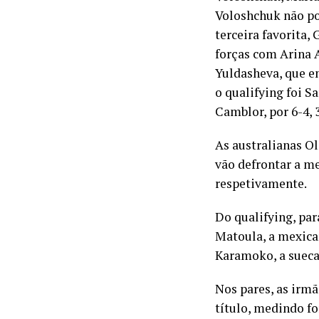
Voloshchuk não po
terceira favorita
forças com Arina A
Yuldasheva, que en
o qualifying foi S
Camblor, por 6-4, 3
As australianas Ol
vão defrontar a m
respetivamente.
Do qualifying, pa
Matoula, a mexica
Karamoko, a sueca 
Nos pares, as irmã
título, medindo f