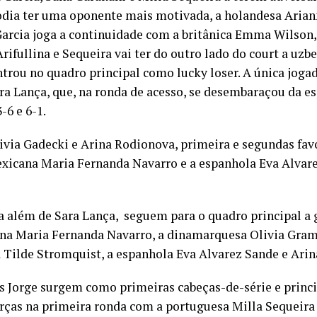
dia ter uma oponente mais motivada, a holandesa Arian
, Garcia joga a continuidade com a britânica Emma Wilso
rifullina e Sequeira vai ter do outro lado do court a uzb
trou no quadro principal como lucky loser. A única jogad
ara Lança, que, na ronda de acesso, se desembaraçou da e
-6 e 6-1.
ivia Gadecki e Arina Rodionova, primeira e segundas favo
exicana Maria Fernanda Navarro e a espanhola Eva Alvar
ra além de Sara Lança, seguem para o quadro principal a
na Maria Fernanda Navarro, a dinamarquesa Olivia Gram
Tilde Stromquist, a espanhola Eva Alvarez Sande e Arina
s Jorge surgem como primeiras cabeças-de-série e princi
orças na primeira ronda com a portuguesa Milla Sequeira