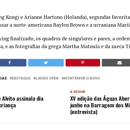
g Kong) e Arianne Hartono (Holanda), segundas favoritas
ssar a norte-americana Baylen Brown e a ucraniana Marii
ing finalizado, os quadros de singulares e pares, a orde
a, e as fotografias da grega Martha Matoula e da sueca T
DAS
DESTAQUE
LADIES OPEN
MONTEMOR O NOVO
A SEGUIR
 Alvito assinala dia
XV edição das Águas Aber
criança
junho na Barragem dos M
(entrevista)