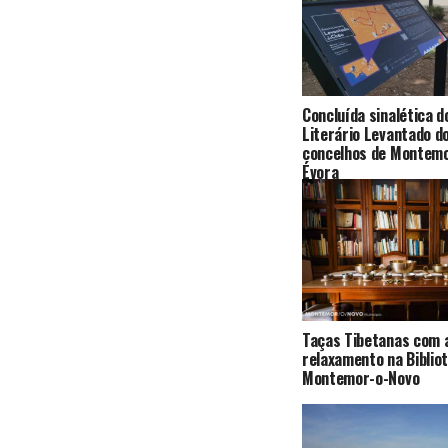
Concluída sinalética d
Literário Levantado d
concelhos de Montemo
Évora
Taças Tibetanas com 
relaxamento na Biblio
Montemor-o-Novo