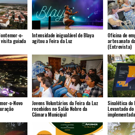
 Montemor-o-
Intensidade inigualável de Blaya
Oficina de e
visita guiada
agitou a Feira da Luz
artesanato da
(Entrevista)
emor-o-Novo
Jovens Voluntários da Feira da Luz
Sinalética do 
guração
recebidos no Salão Nobre da
Levantado do 
Câmara Municipal
implementad