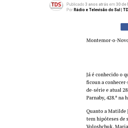
Publicado
3 anos atrás
em
30 de 
Por
Rádio e Televisão do Sul | T
Montemor-o-Nov
Já é conhecido o 
ficoun a conhecer-
de-série e atual 2
Parnaby, 428.ª na h
Quanto a Matilde 
tem hipóteses de 
Voloshchuk, Maria