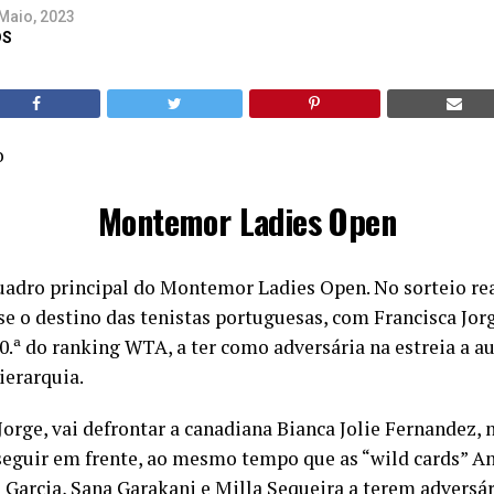
Maio, 2023
DS
o
Montemor Ladies Open
quadro principal do Montemor Ladies Open. No sorteio re
se o destino das tenistas portuguesas, com Francisca Jor
80.ª do ranking WTA, a ter como adversária na estreia a a
ierarquia.
Jorge, vai defrontar a canadiana Bianca Jolie Fernandez,
seguir em frente, ao mesmo tempo que as “wild cards” A
 Garcia, Sana Garakani e Milla Sequeira a terem adversá