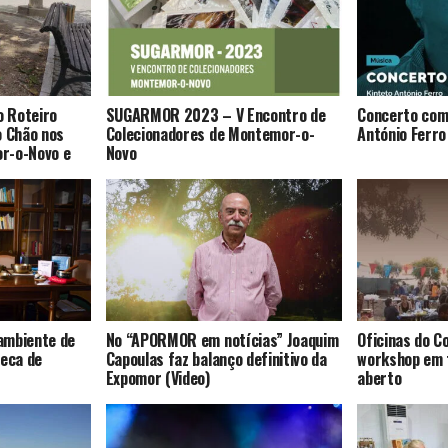
o Roteiro
SUGARMOR 2023 – V Encontro de
Concerto com
o Chão nos
Colecionadores de Montemor-o-
António Ferro
r-o-Novo e
Novo
ambiente de
No “APORMOR em notícias” Joaquim
Oficinas do 
teca de
Capoulas faz balanço definitivo da
workshop em 
Expomor (Video)
aberto