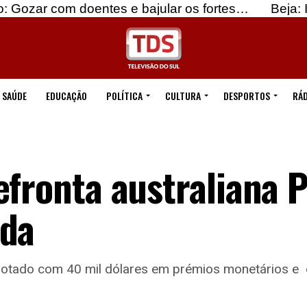
om doentes e bajular os fortes…
Beja: Identifica
SAÚDE
EDUCAÇÃO
POLÍTICA
CULTURA
DESPORTOS
RÁD
efronta australiana 
nda
otado com 40 mil dólares em prémios monetários e 