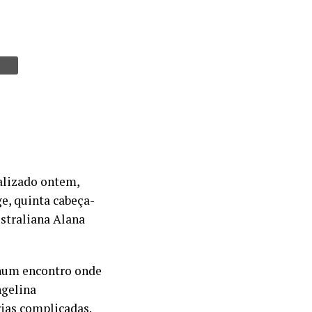
alizado ontem,
ge, quinta cabeça-
ustraliana Alana
 num encontro onde
ngelina
rias complicadas.