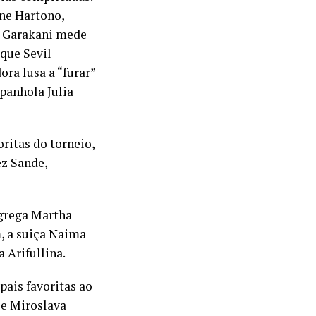
ne Hartono,
n, Garakani mede
eque Sevil
ora lusa a “furar”
spanhola Julia
ritas do torneio,
ez Sande,
 grega Martha
, a suiça Naima
 Arifullina.
pais favoritas ao
 e Miroslava