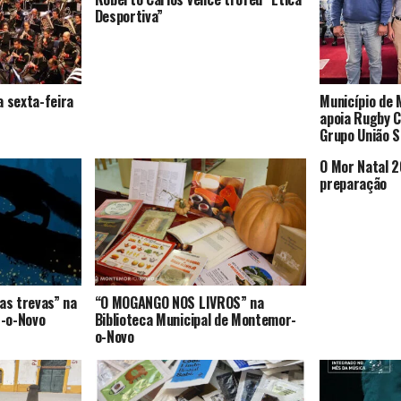
Desportiva”
a sexta-feira
Município de
apoia Rugby 
Grupo União S
O Mor Natal 2
preparação
as trevas” na
“O MOGANGO NOS LIVROS” na
-o-Novo
Biblioteca Municipal de Montemor-
o-Novo