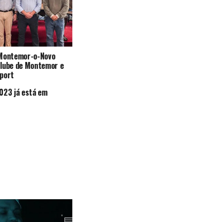
 Montemor-o-Novo
Clube de Montemor e
port
023 já está em