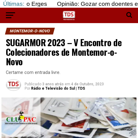
 Erges
Últimas:
Opinião: Gozar com doentes e bajular os 
MONTEMOR-O-NOVO
SUGARMOR 2023 – V Encontro de
Colecionadores de Montemor-o-
Novo
Certame com entrada livre.
Publicado
3 anos atrás
em
4 de Outubro, 2023
Por
Rádio e Televisão do Sul | TDS