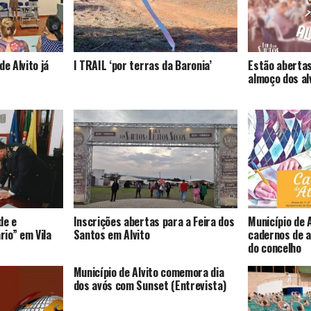
de Alvito já
I TRAIL ‘por terras da Baronia’
Estão abertas
almoço dos al
de e
Inscrições abertas para a Feira dos
Município de A
io” em Vila
Santos em Alvito
cadernos de a
do concelho
Município de Alvito comemora dia
dos avós com Sunset (Entrevista)