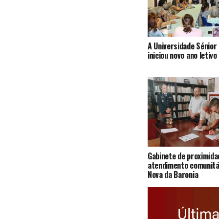
A Universidade Sénior 
iniciou novo ano letivo
Gabinete de proximida
atendimento comunitár
Nova da Baronia