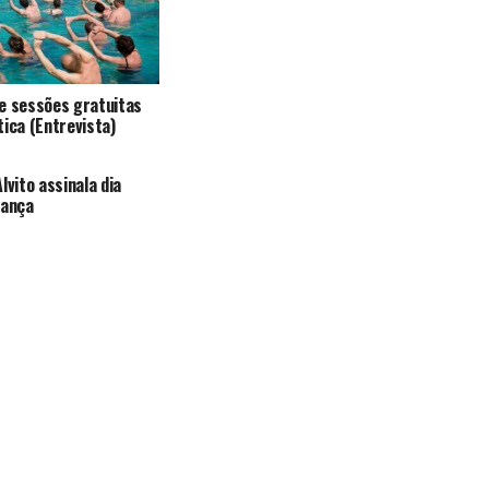
e sessões gratuitas
tica (Entrevista)
lvito assinala dia
iança