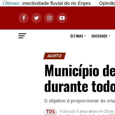
ividade fluvial do rio Erges
Últimas:
Opinião: Gozar com 
ÚLTIMAS
SOCIEDADE
ALVITO
Município de
durante todo
O objetivo é proporcionar às cr
Publicado
3 anos atrás
em
25 de 