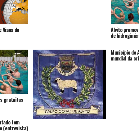
e Viana do
Alvito promov
de hidroginás
Município de A
mundial da cr
s gratuitas
antado tem
Câmara de Alvito melhorou sede dos
o (entrevista)
Papa Borregos