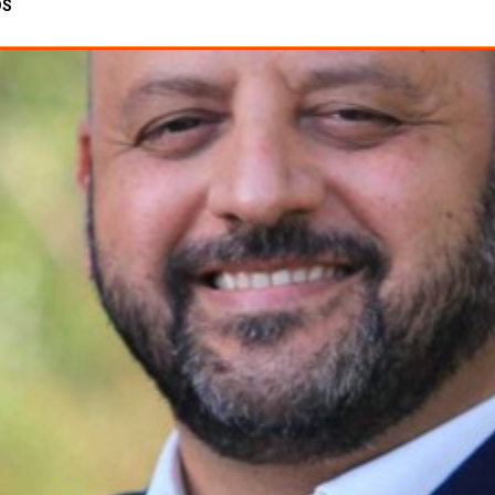
DS
Rádio TDS
·
José Efigénio - Campo Férias