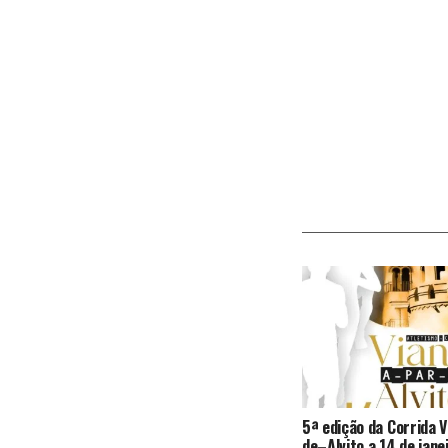
5ª edição da Corrida
de–Alvito a 14 de jane