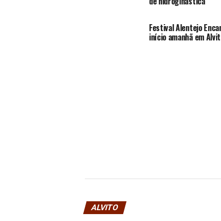
de hidroginástica
Festival Alentejo Enc
início amanhã em Alvit
ALVITO