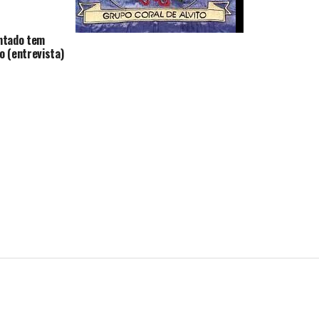
antado tem
Câmara de Alvito melhorou sede dos
o (entrevista)
Papa Borregos