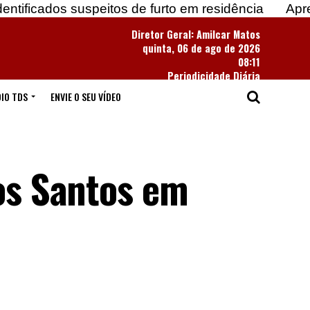
speitos de furto em residência
Apreendidas mais 
Diretor Geral: Amilcar Matos
quinta, 06 de ago de 2026
08:11
Periodicidade Diária
IO TDS
ENVIE O SEU VÍDEO
dos Santos em