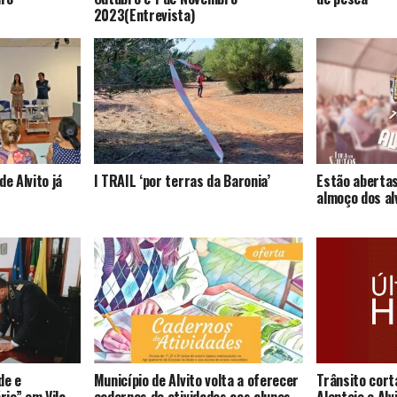
2023(Entrevista)
de Alvito já
I TRAIL ‘por terras da Baronia’
Estão abertas
almoço dos al
de e
Município de Alvito volta a oferecer
Trânsito cort