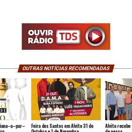
OUTRAS NOTÍCIAS RECOMENDADAS
 Viana–a–par–
Feira dos Santos em Alvito 31 de
Alvito receb
iro
Outubro e 1 de Novembro
de pesca