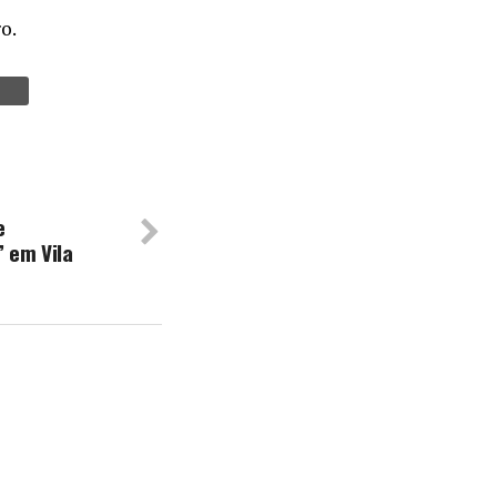
o.
e
 em Vila