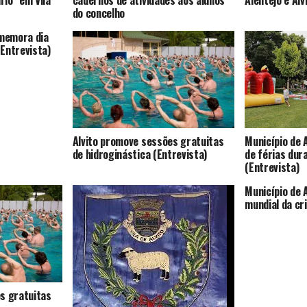
io” em Vila
cadernos de atividades aos alunos
Alentejo e Alv
do concelho
omemora dia
Entrevista)
Alvito promove sessões gratuitas
Município de 
de hidroginástica (Entrevista)
de férias dur
(Entrevista)
Município de A
mundial da cr
s gratuitas