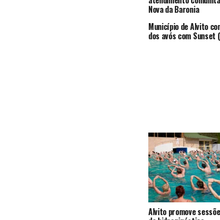
atendimento comunitár
Nova da Baronia
Município de Alvito c
dos avós com Sunset (
Alvito promove sessõe