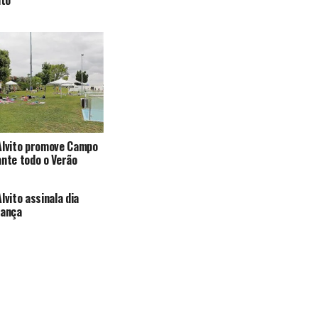
ito
Alvito promove Campo
ante todo o Verão
lvito assinala dia
iança