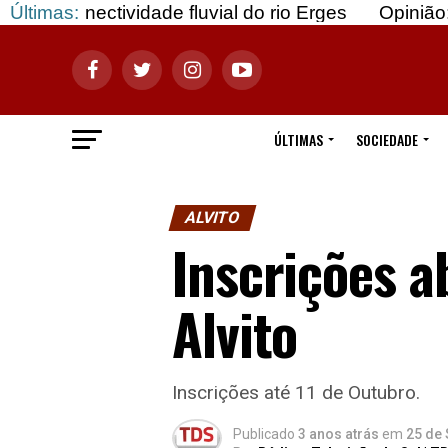
dade fluvial do rio Erges
Últimas:
Opinião: Gozar com do
ÚLTIMAS
SOCIEDADE
ALVITO
Inscrições a
Alvito
Inscrições até 11 de Outubro.
Publicado
3 anos atrás
em
25 de