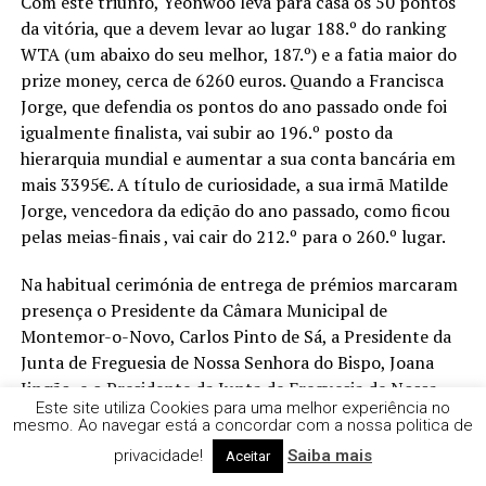
Com este triunfo, Yeonwoo leva para casa os 50 pontos
da vitória, que a devem levar ao lugar 188.º do ranking
WTA (um abaixo do seu melhor, 187.º) e a fatia maior do
prize money, cerca de 6260 euros. Quando a Francisca
Jorge, que defendia os pontos do ano passado onde foi
igualmente finalista, vai subir ao 196.º posto da
hierarquia mundial e aumentar a sua conta bancária em
mais 3395€. A título de curiosidade, a sua irmã Matilde
Jorge, vencedora da edição do ano passado, como ficou
pelas meias-finais , vai cair do 212.º para o 260.º lugar.
Na habitual cerimónia de entrega de prémios marcaram
presença o Presidente da Câmara Municipal de
Montemor-o-Novo, Carlos Pinto de Sá, a Presidente da
Junta de Freguesia de Nossa Senhora do Bispo, Joana
Jingão, e o Presidente da Junta de Freguesia de Nossa
Este site utiliza Cookies para uma melhor experiência no
Senhora da Vila, André Banha, para além dos
mesmo. Ao navegar está a concordar com a nossa politica de
representantes do Agrupamento de Escolas de
privacidade!
Saiba mais
Aceitar
Montemor-o-Novo, João Veiga e Alice Gomes, o