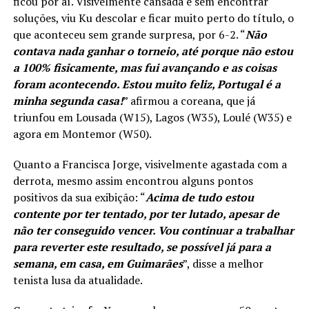
ficou por aí. Visivelmente cansada e sem encontrar
soluções, viu Ku descolar e ficar muito perto do título, o
que aconteceu sem grande surpresa, por 6-2. “
Não
contava nada ganhar o torneio, até porque não estou
a 100% fisicamente, mas fui avançando e as coisas
foram acontecendo. Estou muito feliz, Portugal é a
minha segunda casa!
” afirmou a coreana, que já
triunfou em Lousada (W15), Lagos (W35), Loulé (W35) e
agora em Montemor (W50).
Quanto a Francisca Jorge, visivelmente agastada com a
derrota, mesmo assim encontrou alguns pontos
positivos da sua exibição: “
Acima de tudo estou
contente por ter tentado, por ter lutado, apesar de
não ter conseguido vencer. Vou continuar a trabalhar
para reverter este resultado, se possível já para a
semana, em casa, em Guimarães
”, disse a melhor
tenista lusa da atualidade.