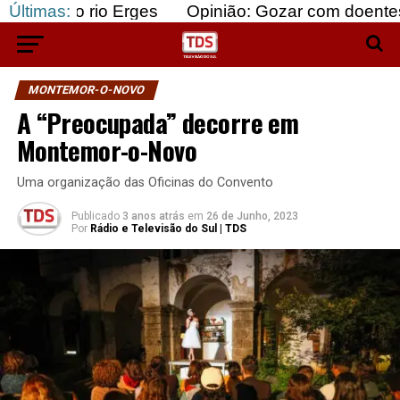
io Erges
Últimas:
Opinião: Gozar com doentes e bajular o
MONTEMOR-O-NOVO
A “Preocupada” decorre em
Montemor-o-Novo
Uma organização das Oficinas do Convento
Publicado
3 anos atrás
em
26 de Junho, 2023
Por
Rádio e Televisão do Sul | TDS