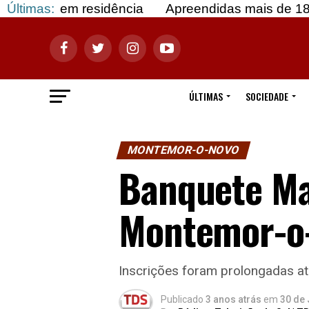
to em residência
Últimas:
Apreendidas mais de 183 mil dos
ÚLTIMAS
SOCIEDADE
MONTEMOR-O-NOVO
Banquete Ma
Montemor-o-
Inscrições foram prolongadas até
Publicado
3 anos atrás
em
30 de 