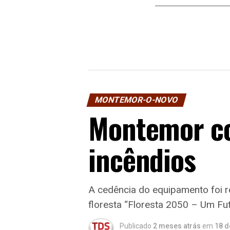
MONTEMOR-O-NOVO
Montemor co
incêndios
A cedência do equipamento foi r
floresta “Floresta 2050 – Um Fut
Publicado
2 meses atrás
em
18 d