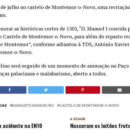
 7 de julho no castelo de Montemor-o-Novo, uma recriação
no.
orar as históricas cortes de 1503, “D. Manuel I convida 
 Castelo de Montemor-o-Novo, para além do repasto real
 de Montemor”, conforme adiantou à TDS, António Xavier
temor-o-Novo.
lino será seguido de um momento de animação no Paço 
nças palacianas e malabarismo, aberto a todos.
DAS
BANQUETE MANUELINO
CASTELO DE MONTEMOR-O-NOVO
A SEGUIR
 acidente na EN10
Nasceram os leitões frut