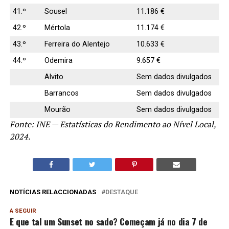
41.º
Sousel
11.186 €
42.º
Mértola
11.174 €
43.º
Ferreira do Alentejo
10.633 €
44.º
Odemira
9.657 €
Alvito
Sem dados divulgados
Barrancos
Sem dados divulgados
Mourão
Sem dados divulgados
Fonte: INE — Estatísticas do Rendimento ao Nível Local,
2024.
NOTÍCIAS RELACCIONADAS
DESTAQUE
A SEGUIR
E que tal um Sunset no sado? Começam já no dia 7 de