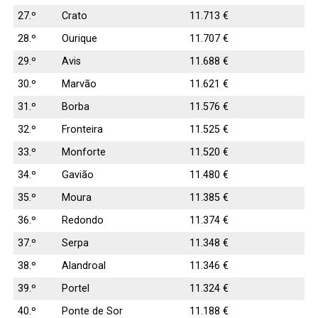
27.º
Crato
11.713 €
28.º
Ourique
11.707 €
29.º
Avis
11.688 €
30.º
Marvão
11.621 €
31.º
Borba
11.576 €
32.º
Fronteira
11.525 €
33.º
Monforte
11.520 €
34.º
Gavião
11.480 €
35.º
Moura
11.385 €
36.º
Redondo
11.374 €
37.º
Serpa
11.348 €
38.º
Alandroal
11.346 €
39.º
Portel
11.324 €
40.º
Ponte de Sor
11.188 €