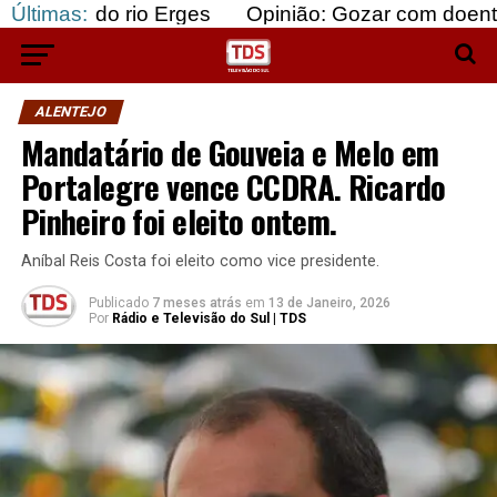
 rio Erges
Últimas:
Opinião: Gozar com doentes e bajular
ALENTEJO
Mandatário de Gouveia e Melo em
Portalegre vence CCDRA. Ricardo
Pinheiro foi eleito ontem.
Aníbal Reis Costa foi eleito como vice presidente.
Publicado
7 meses atrás
em
13 de Janeiro, 2026
Por
Rádio e Televisão do Sul | TDS