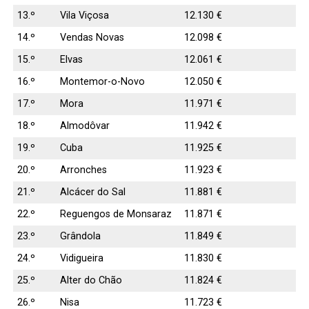
13.º
Vila Viçosa
12.130 €
14.º
Vendas Novas
12.098 €
15.º
Elvas
12.061 €
16.º
Montemor-o-Novo
12.050 €
17.º
Mora
11.971 €
18.º
Almodôvar
11.942 €
19.º
Cuba
11.925 €
20.º
Arronches
11.923 €
21.º
Alcácer do Sal
11.881 €
22.º
Reguengos de Monsaraz
11.871 €
23.º
Grândola
11.849 €
24.º
Vidigueira
11.830 €
25.º
Alter do Chão
11.824 €
26.º
Nisa
11.723 €