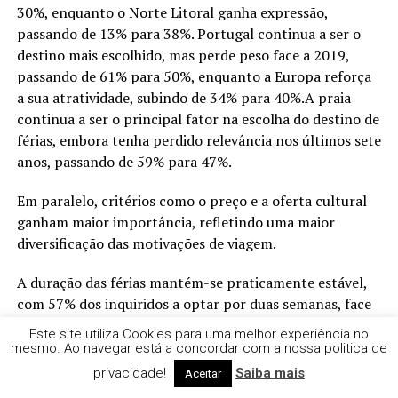
30%, enquanto o Norte Litoral ganha expressão,
passando de 13% para 38%. Portugal continua a ser o
destino mais escolhido, mas perde peso face a 2019,
passando de 61% para 50%, enquanto a Europa reforça
a sua atratividade, subindo de 34% para 40%.A praia
continua a ser o principal fator na escolha do destino de
férias, embora tenha perdido relevância nos últimos sete
anos, passando de 59% para 47%.
Em paralelo, critérios como o preço e a oferta cultural
ganham maior importância, refletindo uma maior
diversificação das motivações de viagem.
A duração das férias mantém-se praticamente estável,
com 57% dos inquiridos a optar por duas semanas, face
aos 58% registados em 2019.Do ponto de vista
Este site utiliza Cookies para uma melhor experiência no
financeiro, o orçamento médio previsto para as férias de
mesmo. Ao navegar está a concordar com a nossa politica de
verão é de 750 euros por pessoa, um aumento de cerca
privacidade!
Saiba mais
Aceitar
de 5% face aos 712 euros registados em 2019.