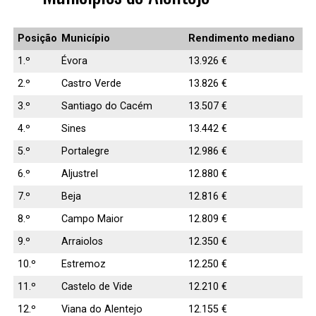
Posição
Município
Rendimento mediano
1.º
Évora
13.926 €
2.º
Castro Verde
13.826 €
3.º
Santiago do Cacém
13.507 €
4.º
Sines
13.442 €
5.º
Portalegre
12.986 €
6.º
Aljustrel
12.880 €
7.º
Beja
12.816 €
8.º
Campo Maior
12.809 €
9.º
Arraiolos
12.350 €
10.º
Estremoz
12.250 €
11.º
Castelo de Vide
12.210 €
12.º
Viana do Alentejo
12.155 €