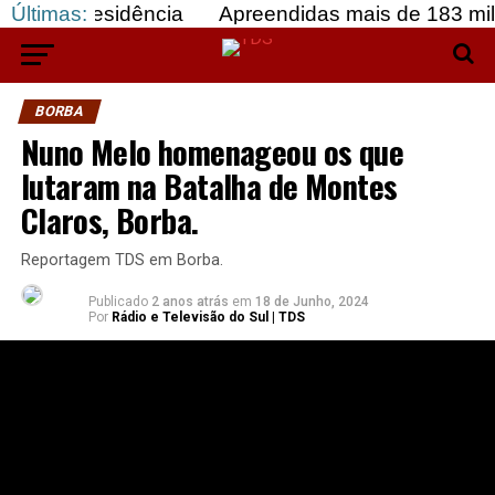
to em residência
Últimas:
Apreendidas mais de 183 mil dos
BORBA
Nuno Melo homenageou os que
lutaram na Batalha de Montes
Claros, Borba.
Reportagem TDS em Borba.
Publicado
2 anos atrás
em
18 de Junho, 2024
Por
Rádio e Televisão do Sul | TDS