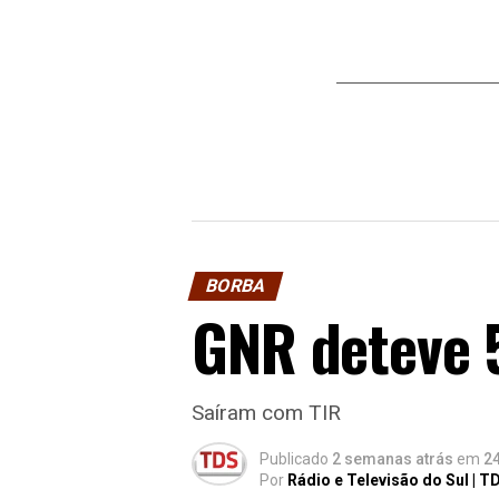
BORBA
GNR deteve 
Saíram com TIR
Publicado
2 semanas atrás
em
24
Por
Rádio e Televisão do Sul | T