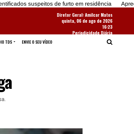
suspeitos de furto em residência
Apreendidas mais
Diretor Geral: Amilcar Matos
quinta, 06 de ago de 2026
16:23
Periodicidade Diária
IO TDS
ENVIE O SEU VÍDEO
ga
sa.