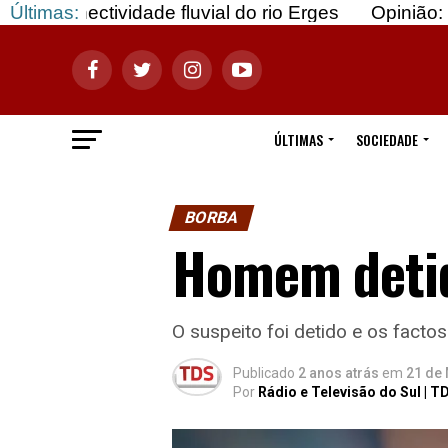
vidade fluvial do rio Erges
Últimas:
Opinião: Gozar com d
ÚLTIMAS
SOCIEDADE
BORBA
Homem detid
O suspeito foi detido e os facto
Publicado
2 anos atrás
em
21 de 
Por
Rádio e Televisão do Sul | T