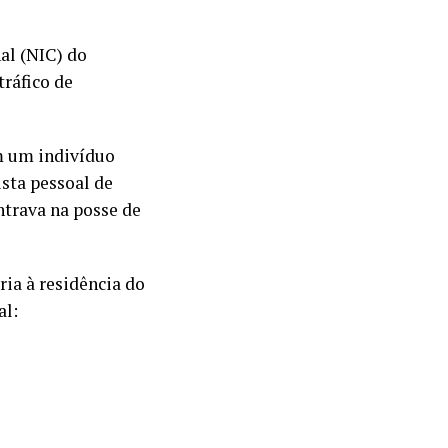
al (NIC) do
ráfico de
m um indivíduo
sta pessoal de
ontrava na posse de
ria à residência do
al: