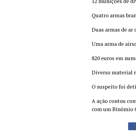
12 munições de div
Quatro armas bran
Duas armas de ar
Uma arma de airso
820 euros em nume
Diverso material r
O suspeito foi det
A ação contou com 
com um Binómio Ci