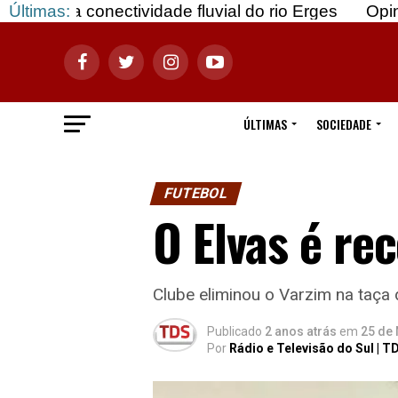
tividade fluvial do rio Erges
Últimas:
Opinião: Gozar com
ÚLTIMAS
SOCIEDADE
FUTEBOL
O Elvas é re
Clube eliminou o Varzim na taça 
Publicado
2 anos atrás
em
25 de
Por
Rádio e Televisão do Sul | T