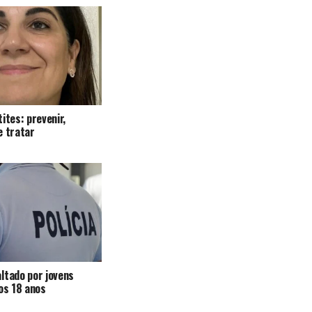
ites: prevenir,
e tratar
ltado por jovens
 os 18 anos