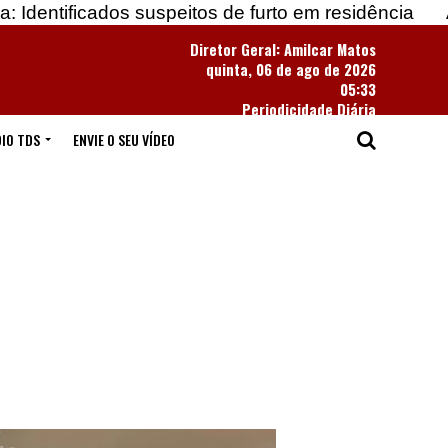
s suspeitos de furto em residência
Apreendidas ma
Diretor Geral: Amilcar Matos
quinta, 06 de ago de 2026
05:33
Periodicidade Diária
IO TDS
ENVIE O SEU VÍDEO