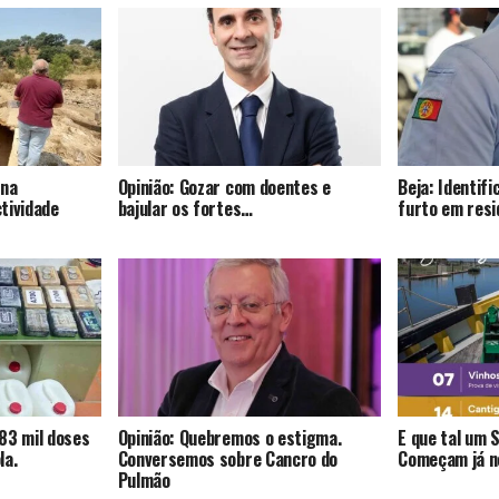
 na
Opinião: Gozar com doentes e
Beja: Identif
tividade
bajular os fortes…
furto em resi
83 mil doses
Opinião: Quebremos o estigma.
E que tal um 
la.
Conversemos sobre Cancro do
Começam já no
Pulmão