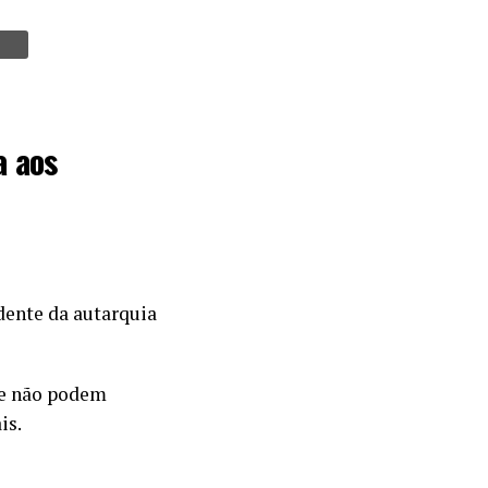
a aos
dente da autarquia
ue não podem
is.