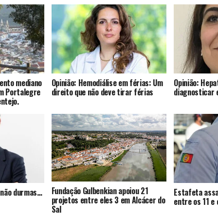
mento mediano
Opinião: Hemodiálise em férias: Um
Opinião: Hepat
om Portalegre
direito que não deve tirar férias
diagnosticar 
entejo.
Fundação Gulbenkian apoiou 21
s, não durmas…
Estafeta assa
projetos entre eles 3 em Alcácer do
entre os 11 e
Sal