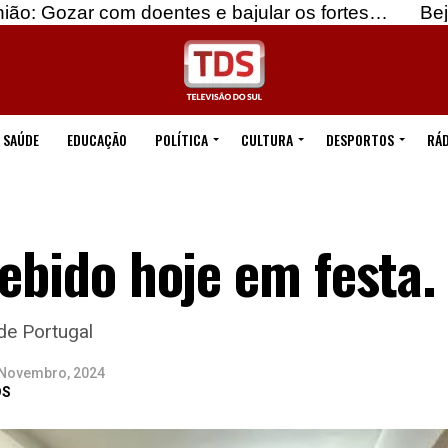
 doentes e bajular os fortes…
Beja: Identificado
SAÚDE
EDUCAÇÃO
POLÍTICA
CULTURA
DESPORTOS
RÁD
cebido hoje em festa.
de Portugal
 Novembro, 2024
DS