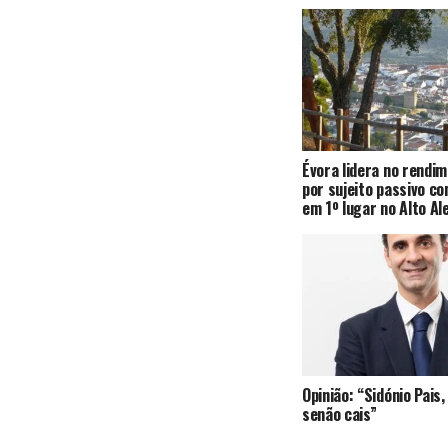
Évora lidera no rendi
por sujeito passivo c
em 1º lugar no Alto Al
Opinião: “Sidónio Pai
senão cais”