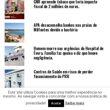
GNR apreende tabaco que teria impacto
fiscal de 2 milhões de euros.
APA desaconselha banhos nas praias de
Milfontes devido a bactéria
Homem morre nas urgências do Hospital de
Évora. Família faz queixa e diz que houve
negligência.
Centros de Saúde em risco de perder
financiamento do PRR
Este site utiliza Cookies para uma melhor experiência no
Ministra do Ambiente não esteve em
mesmo. Ao navegar está a concordar com a nossa politica de
cerimónia mas diz que não foi devido a
privacidade!
Saiba mais
protesto.
Aceitar